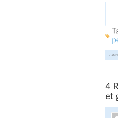
T
p
«
Mama
4 R
et