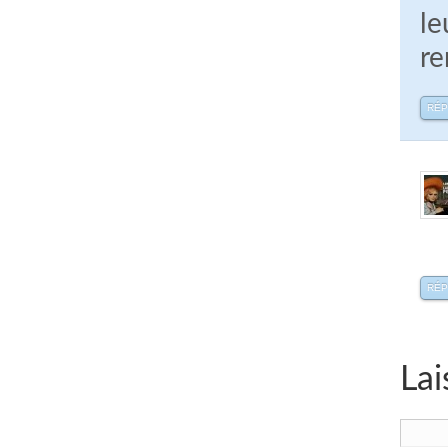
le
re
RÉ
RÉ
Lai