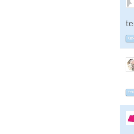
te
RÉ
RÉ