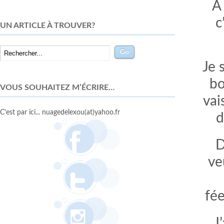
A 
c
UN ARTICLE À TROUVER?
Je 
bo
VOUS SOUHAITEZ M’ÉCRIRE…
vai
C'est par ici... nuagedelexou(at)yahoo.fr
d
D
ve
fée
J