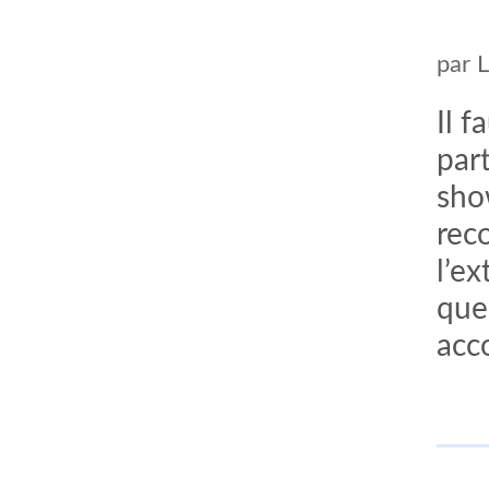
par
Il 
part
sho
rec
l’e
que
comment bien s'habiller
relooking femme Paris
webdesigner suisse romande
photographe lausanne
acc