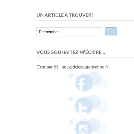
UN ARTICLE À TROUVER?
VOUS SOUHAITEZ M’ÉCRIRE…
C'est par ici... nuagedelexou(at)yahoo.fr