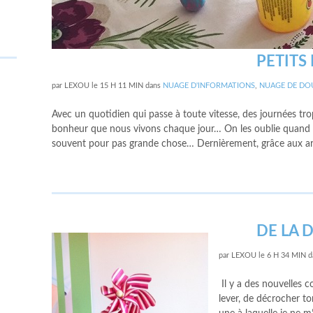
PETITS
par
LEXOU
le
15 H 11 MIN
dans
NUAGE D'INFORMATIONS
,
NUAGE DE DO
Avec un quotidien qui passe à toute vitesse, des journées t
bonheur que nous vivons chaque jour… On les oublie quand il 
souvent pour pas grande chose… Dernièrement, grâce aux art
DE LA 
par
LEXOU
le
6 H 34 MIN
d
Il y a des nouvelles c
lever, de décrocher to