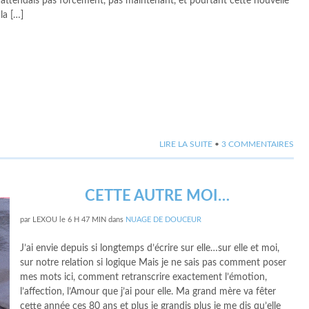
m’attendais pas forcément, pas maintenant, et pourtant cette nouvelle
 la […]
LIRE LA SUITE
•
3 COMMENTAIRES
CETTE AUTRE MOI…
par
LEXOU
le
6 H 47 MIN
dans
NUAGE DE DOUCEUR
J’ai envie depuis si longtemps d’écrire sur elle…sur elle et moi,
sur notre relation si logique Mais je ne sais pas comment poser
mes mots ici, comment retranscrire exactement l’émotion,
l’affection, l’Amour que j’ai pour elle. Ma grand mère va fêter
cette année ces 80 ans et plus je grandis plus je me dis qu’elle