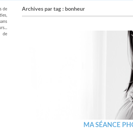
Archives par tag : bonheur
s de
ies,
sans
s...
s de
MA SÉANCE PH