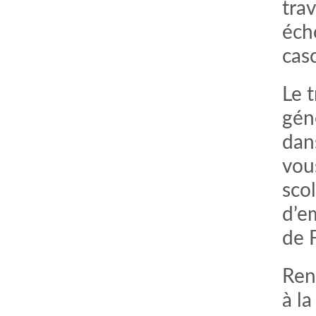
trav
écho
casc
Le t
gén
dan
vou
scol
d’e
de 
Ren
à la