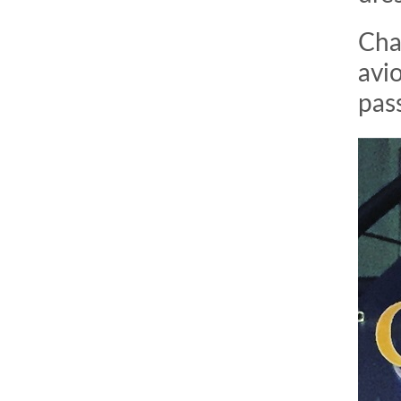
Cha
avi
pas
comment bien s'habiller
relooking femme Paris
webdesigner suisse romande
photographe lausanne