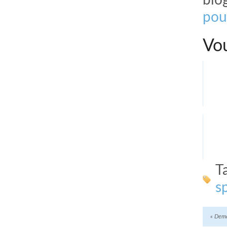
blo
pou
Vou
T
s
«
Dema