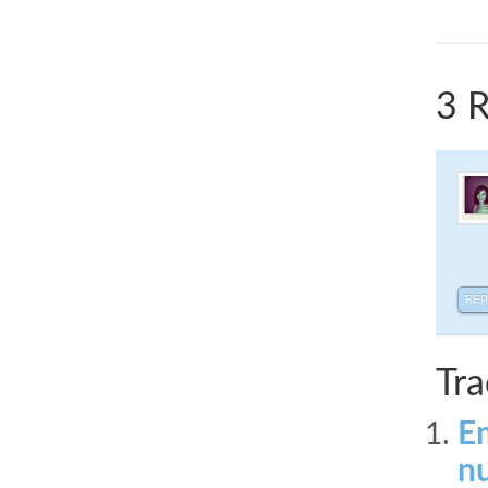
3 R
RÉ
Tra
Em
n