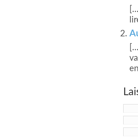
[…
li
Au
[…
va
en
Lai