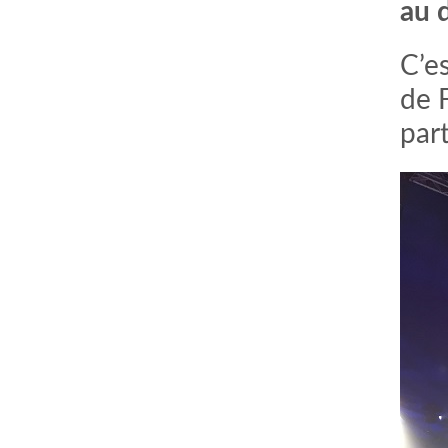
au d
C’e
de 
par