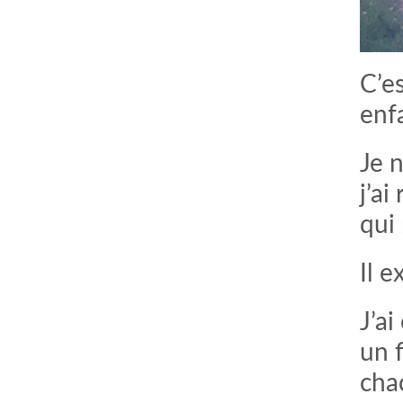
C’es
enf
Je n
j’ai
qui
Il 
J’a
un 
cha