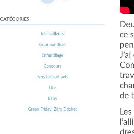
CATÉGORIES
Deu
ce 
Ici et ailleurs
pen
Gourmandises
J’a
Enfantillage
Com
Concours
tra
Nos tests et avis
cha
Life
de 
Baby
Green Friday! Zéro Déchet
Les
l’al
dre