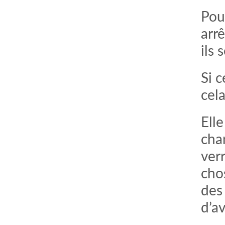
Pou
arrê
ils
Si 
cel
Elle
chan
ver
chos
des 
d’a