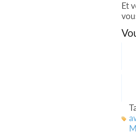
Et 
vou
Vou
T
a
M