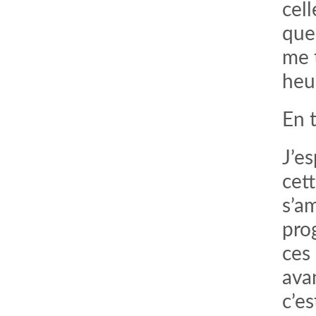
cel
que
me 
heu
En t
J’es
cett
s’a
prog
ces
ava
c’es