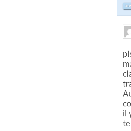
RÉ
pi
ma
cl
tr
Au
co
il
te