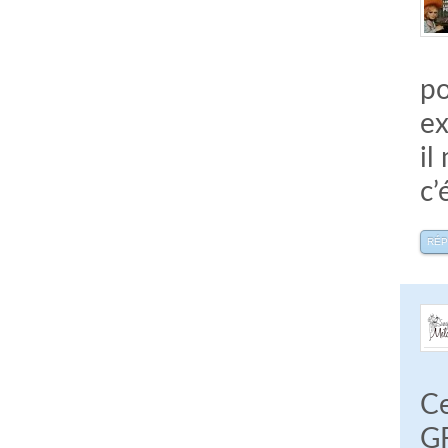
po
ex
il
c’
RÉ
Ce
GR