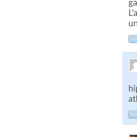
ga
L’
un
RÉ
hi
at
RÉ