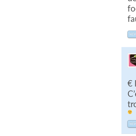
fo
fa
RÉ
€ 
C’
tr
RÉ