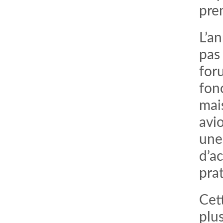
pre
L’a
pas
foru
fonc
mai
avi
une
d’ac
pra
Cet
plus