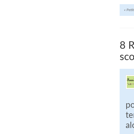
«
Petit
8 R
sco
po
te
al