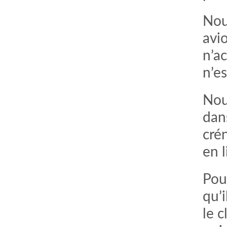
Nou
avi
n’a
n’e
Nou
dans
cré
en l
Pou
qu’i
le c