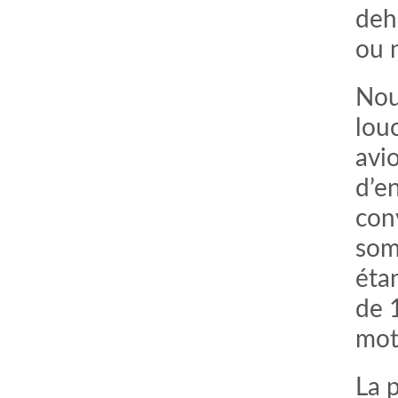
deho
ou n
Nou
lou
avi
d’e
con
somm
comment bien s'habiller
relooking femme Paris
webdesigner suisse romande
photographe lausanne
étan
de 1
mot
La 