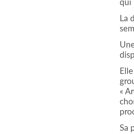
qui 
La 
sema
Une
dis
Ell
grou
« Ar
cho
pro
Sa 