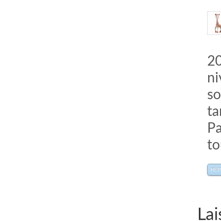
20
ni
so
ta
Pa
to
RÉ
Lai