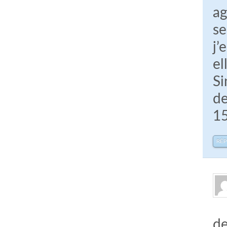
ag
se
j’
el
Si
de
1
RÉ
de