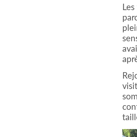
Les 
par
ple
sen
avai
apr
Rej
vis
som
cont
tai