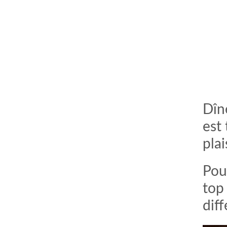
Dîne
est 
plai
comment bien s'habiller
relooking femme Paris
webdesigner suisse romande
photographe lausanne
Pour
top 
diff