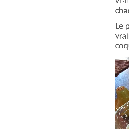
visi
cha
Le p
vrai
coqu