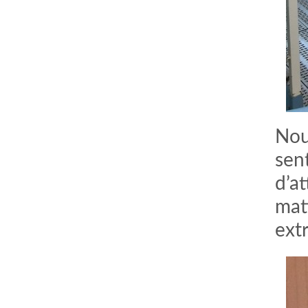
Nou
sen
d’at
mati
ext