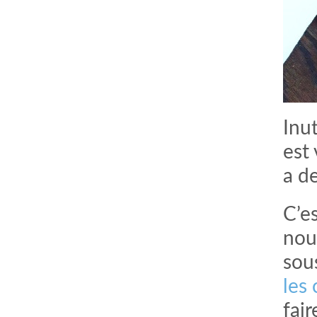
Inut
est 
a d
C’e
nou
sous
les
fai