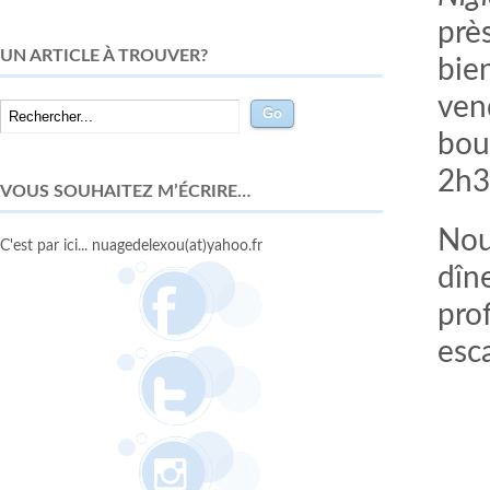
prè
UN ARTICLE À TROUVER?
bie
ven
bou
2h3
VOUS SOUHAITEZ M’ÉCRIRE…
Nou
C'est par ici... nuagedelexou(at)yahoo.fr
dîne
pro
esc