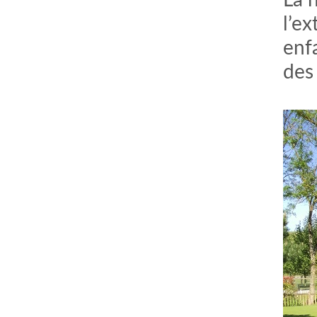
La 
l’ex
enf
des 