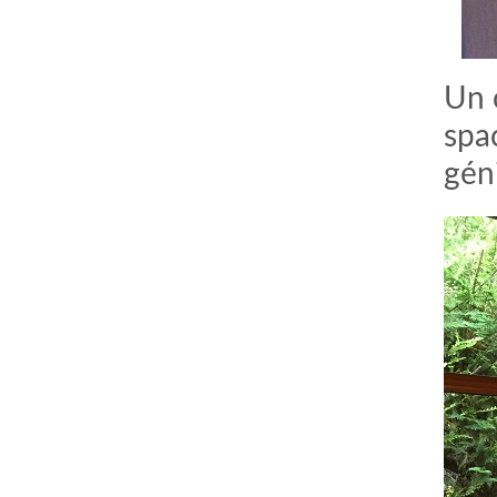
Un 
spac
géni