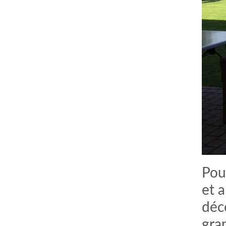
Pour
et 
déco
gran