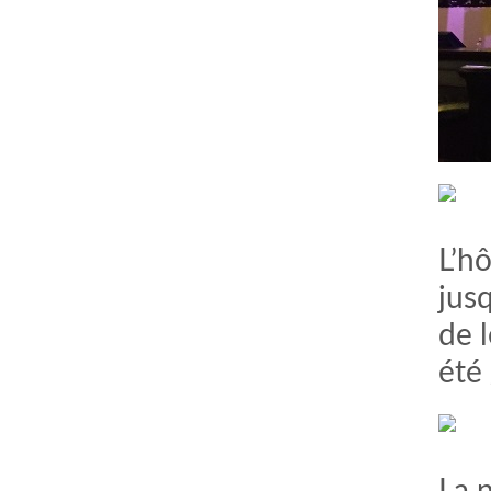
L’hô
jus
de 
été 