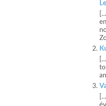
L
[…
en
no
Zo
Ku
[…
to
an
Va
[…
év