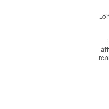
Lor
af
ren
comment bien s'habiller
relooking femme Paris
webdesigner suisse romande
photographe lausanne