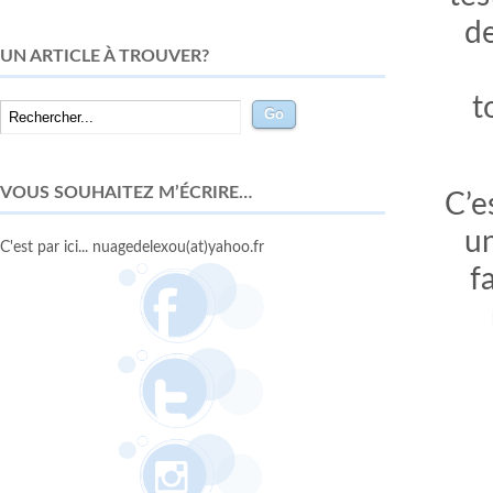
de
UN ARTICLE À TROUVER?
t
VOUS SOUHAITEZ M’ÉCRIRE…
C’e
un
C'est par ici... nuagedelexou(at)yahoo.fr
f