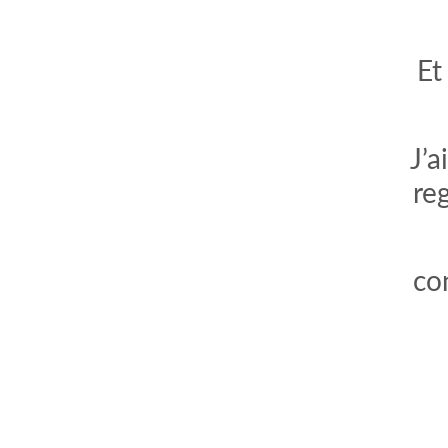
Et
J’a
re
co