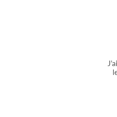
J’a
l
comment bien s'habiller
relooking femme Paris
webdesigner suisse romande
photographe lausanne