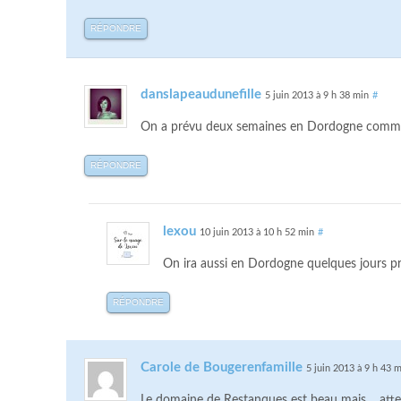
RÉPONDRE
danslapeaudunefille
5 juin 2013 à 9 h 38 min
#
On a prévu deux semaines en Dordogne comme 
RÉPONDRE
lexou
10 juin 2013 à 10 h 52 min
#
On ira aussi en Dordogne quelques jours p
RÉPONDRE
Carole de Bougerenfamille
5 juin 2013 à 9 h 43 
Le domaine de Restanques est beau mais… attenti