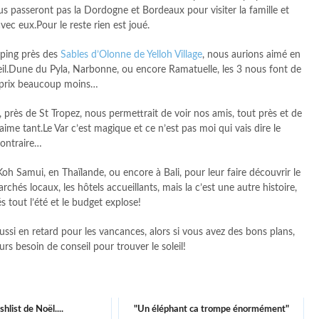
s passeront pas la Dordogne et Bordeaux pour visiter la famille et
ec eux.Pour le reste rien est joué.
ping près des
Sables d’Olonne de Yelloh Village
, nous aurions aimé en
oleil.Dune du Pyla, Narbonne, ou encore Ramatuelle, les 3 nous font de
es prix beaucoup moins…
, près de St Tropez, nous permettrait de voir nos amis, tout près et de
me tant.Le Var c’est magique et ce n’est pas moi qui vais dire le
ontraire…
h Samui, en Thaïlande, ou encore à Bali, pour leur faire découvrir le
chés locaux, les hôtels accueillants, mais la c’est une autre histoire,
s tout l’été et le budget explose!
ssi en retard pour les vancances, alors si vous avez des bons plans,
urs besoin de conseil pour trouver le soleil!
hlist de Noël....
"Un éléphant ca trompe énormément"