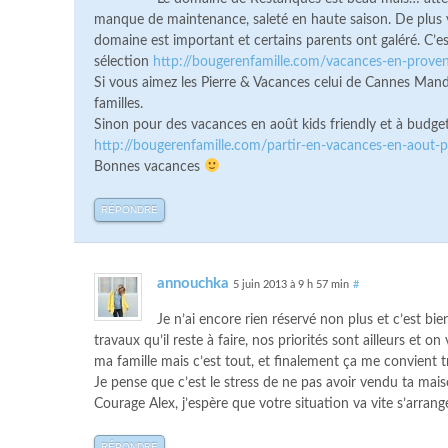
manque de maintenance, saleté en haute saison. De plus vig
domaine est important et certains parents ont galéré. C’
sélection
http://bougerenfamille.com/vacances-en-proven
Si vous aimez les Pierre & Vacances celui de Cannes Mande
familles.
Sinon pour des vacances en août kids friendly et à budget
http://bougerenfamille.com/partir-en-vacances-en-aout-p
Bonnes vacances
RÉPONDRE
annouchka
5 juin 2013 à 9 h 57 min
#
Je n’ai encore rien réservé non plus et c’est bi
travaux qu’il reste à faire, nos priorités sont ailleurs et 
ma famille mais c’est tout, et finalement ça me convient 
Je pense que c’est le stress de ne pas avoir vendu ta mai
Courage Alex, j’espère que votre situation va vite s’arrange
RÉPONDRE