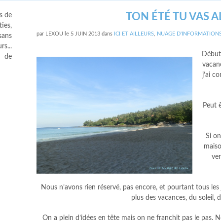
TON ÉTÉ TU VAS 
s de
ies,
par
LEXOU
le
5 JUIN 2013
dans
ICI ET AILLEURS
,
NUAGE D'INFORMATION
sans
s...
Début 
s de
vacanc
j’ai c
Peut 
Si on
maison
ven
Nous n’avons rien réservé, pas encore, et pourtant tous les
plus des vacances, du soleil, 
On a plein d’idées en tête mais on ne franchit pas le pas.