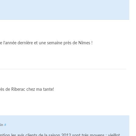
l’année dernière et une semaine près de Nîmes !
rès de Riberac chez ma tante!
min
#
on les avis clients de la saison 2012 sont très moyens : vieillot,