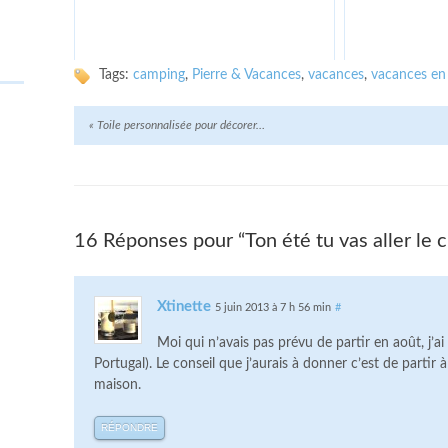
Tags:
camping
,
Pierre & Vacances
,
vacances
,
vacances en 
«
Toile personnalisée pour décorer…
16 Réponses pour “Ton été tu vas aller le 
Xtinette
5 juin 2013 à 7 h 56 min
#
Moi qui n’avais pas prévu de partir en août, j’a
Portugal). Le conseil que j’aurais à donner c’est de parti
maison.
RÉPONDRE