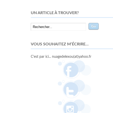
UN ARTICLE À TROUVER?
VOUS SOUHAITEZ M’ÉCRIRE…
C'est par ici... nuagedelexou(at)yahoo.fr