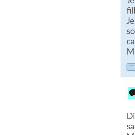
Je
fil
Je
so
ca
Me
RÉ
Di
sa