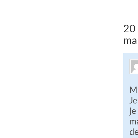
20
ma
Me
Je
je
ma
de