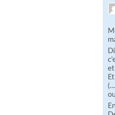
Me
ma
Di
c’
et
Et
(…
ou
En
De