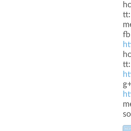
hc
tt
me
fb
h
h
tt:
ht
g+
h
me
so
RÉ