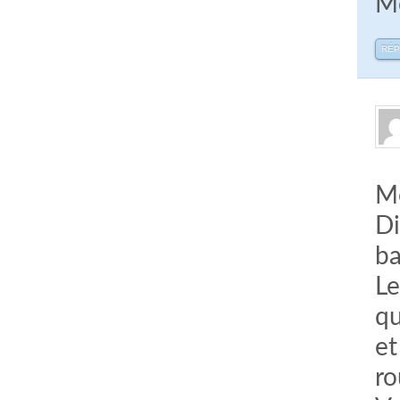
Me
RÉ
Me
Di
ba
Le
qu
et
r