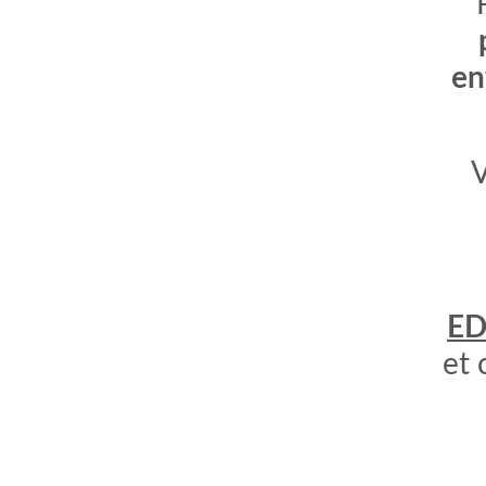
en
V
ED
et 