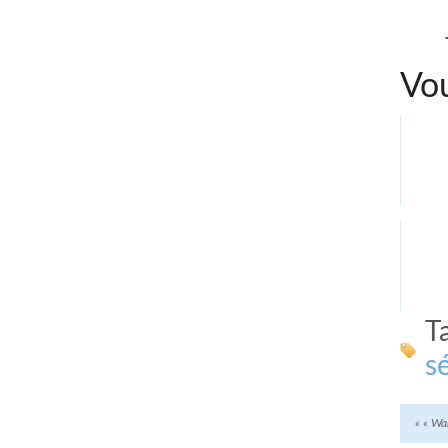
Vou
T
s
«
« Wan