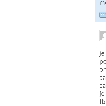
me
RÉ
je
po
on
ca
c
je
fb