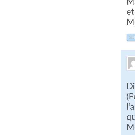
Ma
et
Me
RÉ
Di
(P
l’
qu
Me