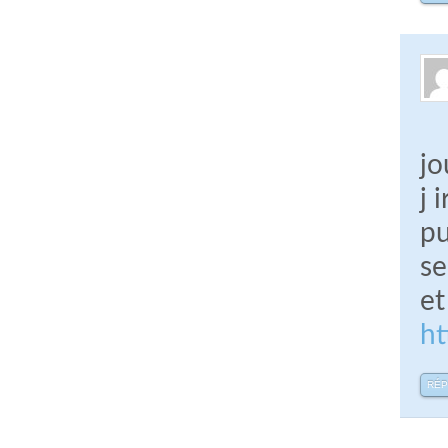
jo
j 
pu
se
et
h
RÉ