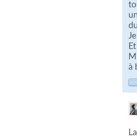
t
un
du
Je
Et
Mi
à 
RÉ
La