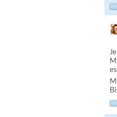
RÉ
Je
Ma
es
Me
Bi
RÉ