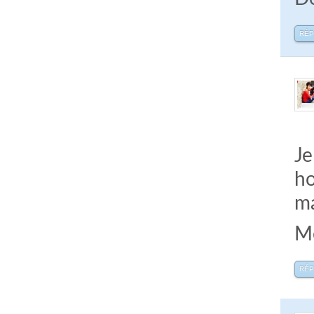
RÉ
Je
ho
m
Me
RÉ