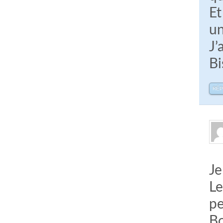
Et
un
J’
Bi
RÉ
Je
Le
pe
Bo