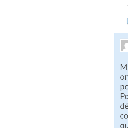
Me
on
po
Po
dé
co
qu