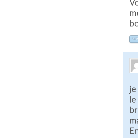
Vo
m
bo
RÉ
je
le
br
ma
En