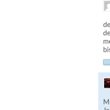
de
de
me
bi
RÉ
Me