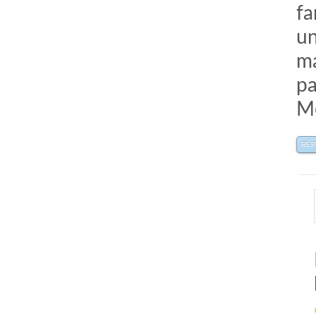
fa
un
ma
p
Me
RÉ