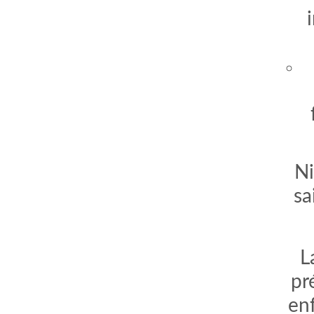
Ni
sa
comment bien s'habiller
relooking femme Paris
webdesigner suisse romande
photographe lausanne
L
pr
enf