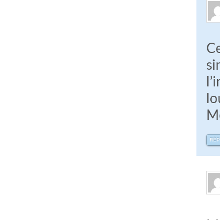
Ce
si
l’
lo
Me
RÉ