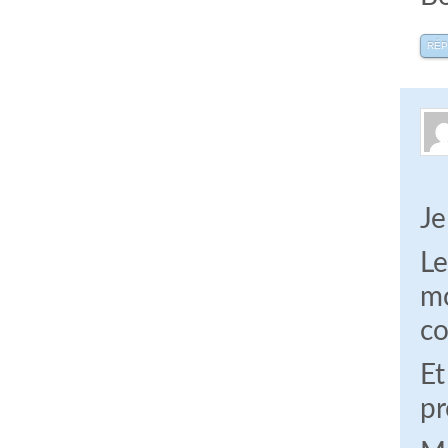
RÉ
Je
Le
mo
co
Et
pr