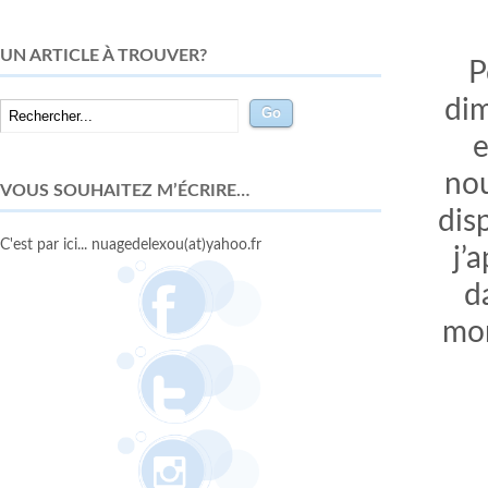
UN ARTICLE À TROUVER?
P
dim
e
no
VOUS SOUHAITEZ M’ÉCRIRE…
dis
C'est par ici... nuagedelexou(at)yahoo.fr
j’
d
mon