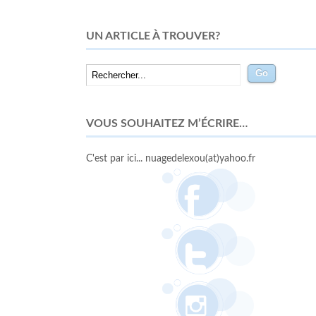
UN ARTICLE À TROUVER?
VOUS SOUHAITEZ M’ÉCRIRE…
C'est par ici... nuagedelexou(at)yahoo.fr