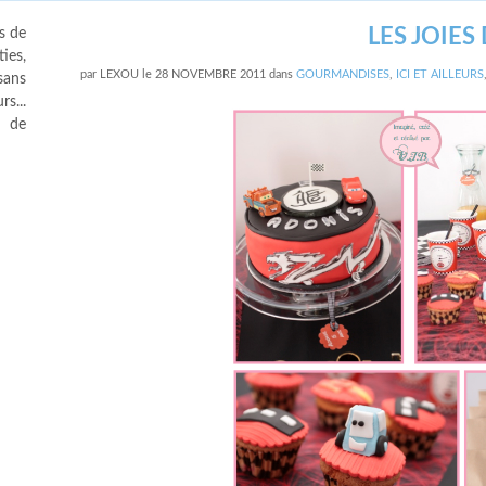
LES JOIES
s de
ies,
par
LEXOU
le
28 NOVEMBRE 2011
dans
GOURMANDISES
,
ICI ET AILLEURS
sans
s...
s de