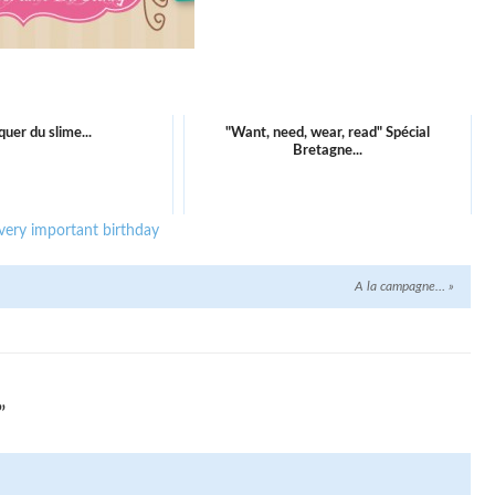
quer du slime...
"Want, need, wear, read" Spécial
Bretagne...
very important birthday
A la campagne…
»
”