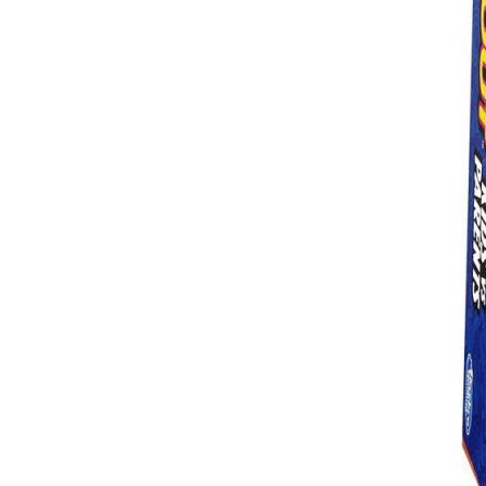
comment bien s'habiller
relooking femme Paris
webdesigner suisse romande
photographe lausanne