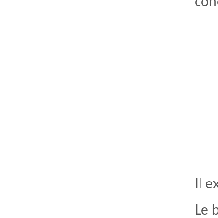
con
Il e
Le b