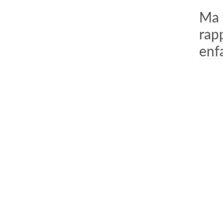
Ma f
rapp
enf