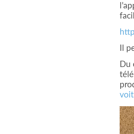
l’ap
fac
htt
Il 
Du c
tél
pro
voi