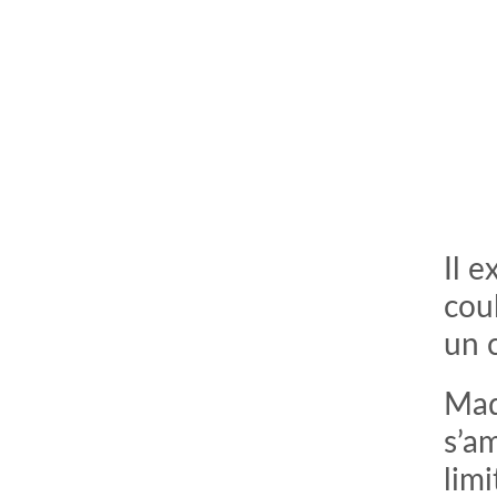
Il e
cou
un c
Mad
s’am
limi