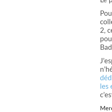
Le 
Pour
col
2, 
pour
Bad
J’e
n’hé
déd
les
c’es
Merc