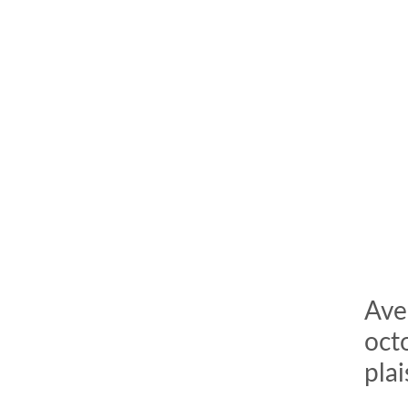
Ave
octo
plai