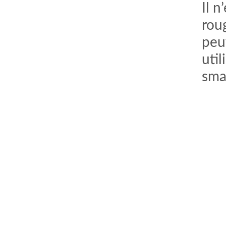
Il n
rou
peu
util
sma