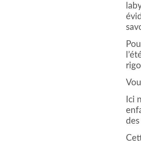
lab
évi
savo
Pour
l’ét
rig
Vou
Ici 
enf
des
Cet