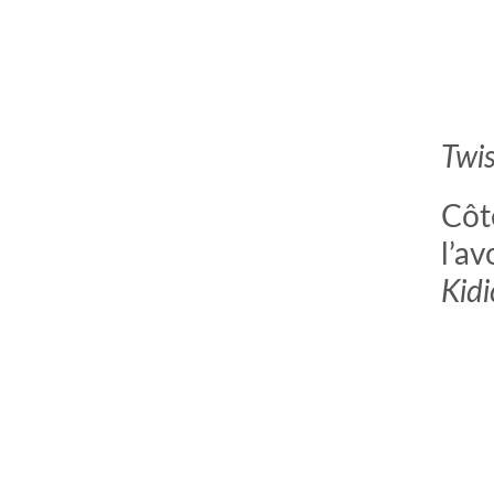
Twis
Côt
l’a
Kid