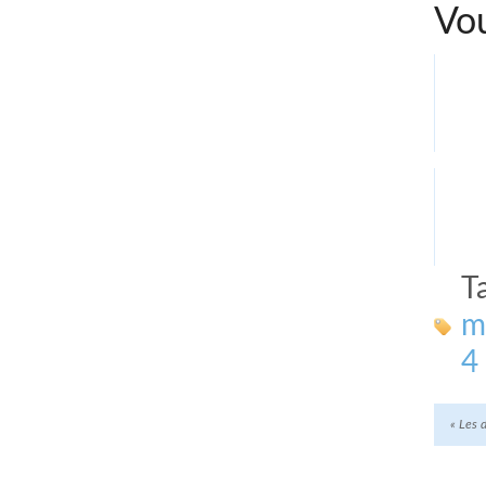
Vou
T
m
4 
«
Les d