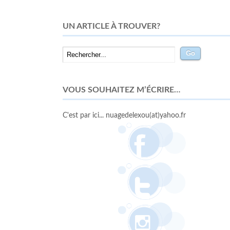
UN ARTICLE À TROUVER?
VOUS SOUHAITEZ M’ÉCRIRE…
C'est par ici... nuagedelexou(at)yahoo.fr