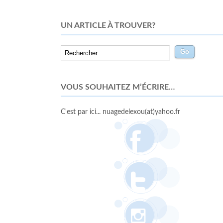
UN ARTICLE À TROUVER?
VOUS SOUHAITEZ M’ÉCRIRE…
C'est par ici... nuagedelexou(at)yahoo.fr