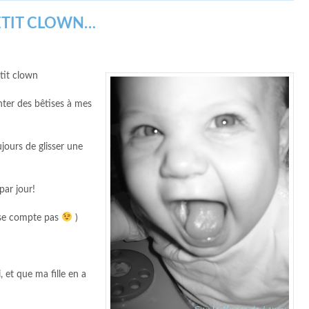
TIT CLOWN…
etit clown
onter des bêtises à mes
oujours de glisser une
par jour!
a se compte pas
)
, et que ma fille en a