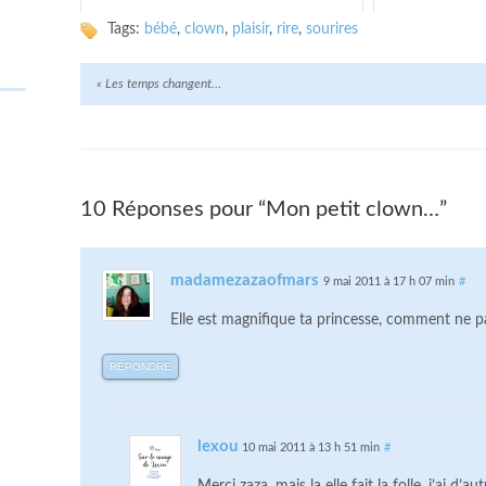
Tags:
bébé
,
clown
,
plaisir
,
rire
,
sourires
«
Les temps changent…
10 Réponses pour “Mon petit clown…”
madamezazaofmars
9 mai 2011 à 17 h 07 min
#
Elle est magnifique ta princesse, comment ne pa
RÉPONDRE
lexou
10 mai 2011 à 13 h 51 min
#