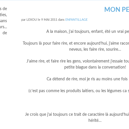
MON PE
s de
ies,
par
LEXOU
le
9 MAI 2011
dans
ENFANTILLAGE
sans
s...
A la maison, j’ai toujours, enfant, été un vrai p
s de
Toujours là pour faire rire, et encore aujourd’hui, j’aime rac
neveus, les faire rire, sourire…
J’aime rire, et faire rire les gens, volontairement j’essaie t
petite blague dans la conversation!
Ca détend de rire, moi je ris au moins une fois 
(c’est pas comme les produits laitiers, ou les légumes c
Je crois que j’ai toujours ce trait de caractère là aujourd’hui
hérité…