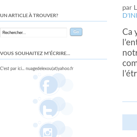
par
D'I
UN ARTICLE À TROUVER?
Ca y
l’e
notr
VOUS SOUHAITEZ M’ÉCRIRE…
com
C'est par ici... nuagedelexou(at)yahoo.fr
l’ét