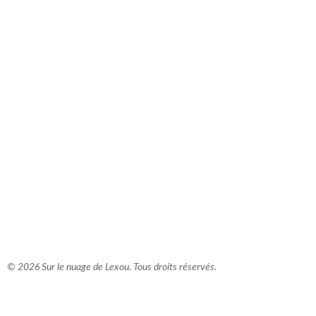
comment bien s'habiller
relooking femme Paris
webdesigner suisse romande
photographe lausanne
© 2026 Sur le nuage de Lexou. Tous droits réservés.