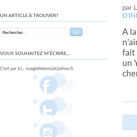
par
D'I
UN ARTICLE À TROUVER?
A l
n’a
fait
VOUS SOUHAITEZ M’ÉCRIRE…
un Y
C'est par ici... nuagedelexou(at)yahoo.fr
che