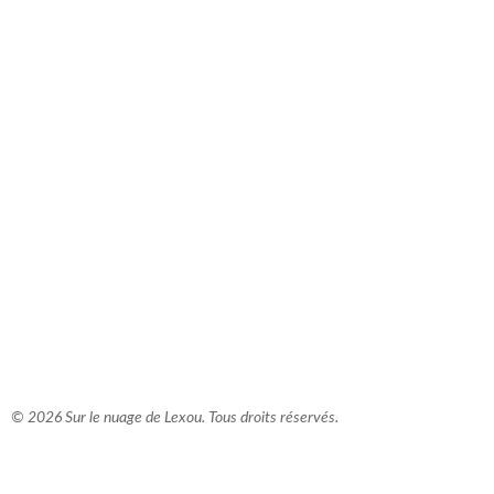
comment bien s'habiller
relooking femme Paris
webdesigner suisse romande
photographe lausanne
© 2026 Sur le nuage de Lexou. Tous droits réservés.