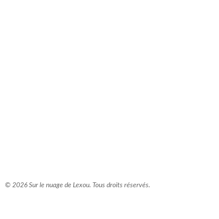
comment bien s'habiller
relooking femme Paris
webdesigner suisse romande
photographe lausanne
© 2026 Sur le nuage de Lexou. Tous droits réservés.