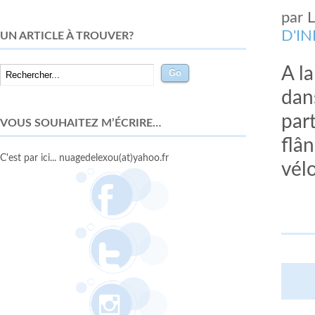
par
D'I
UN ARTICLE À TROUVER?
A la
dans
part
VOUS SOUHAITEZ M’ÉCRIRE…
flân
C'est par ici... nuagedelexou(at)yahoo.fr
vélo