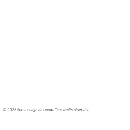
comment bien s'habiller
relooking femme Paris
webdesigner suisse romande
photographe lausanne
© 2026 Sur le nuage de Lexou. Tous droits réservés.