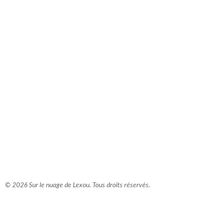
comment bien s'habiller
relooking femme Paris
webdesigner suisse romande
photographe lausanne
© 2026 Sur le nuage de Lexou. Tous droits réservés.