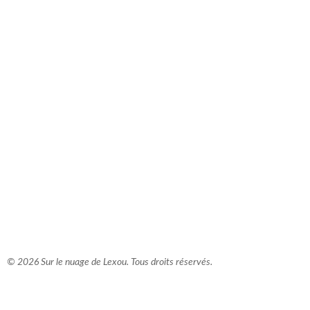
comment bien s'habiller
relooking femme Paris
webdesigner suisse romande
photographe lausanne
© 2026 Sur le nuage de Lexou. Tous droits réservés.