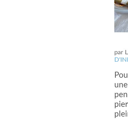
par
D'I
Pou
une 
pend
pier
ple