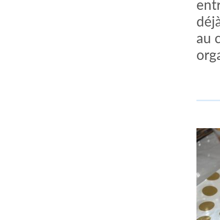
entr
déjà
au c
orga
comment bien s'habiller
relooking femme Paris
webdesigner suisse romande
photographe lausanne