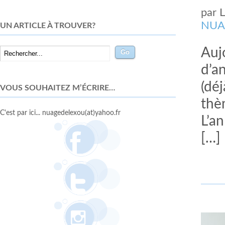
par
NUA
UN ARTICLE À TROUVER?
Aujo
d’an
(déj
VOUS SOUHAITEZ M’ÉCRIRE…
thè
C'est par ici... nuagedelexou(at)yahoo.fr
L’an
[…]