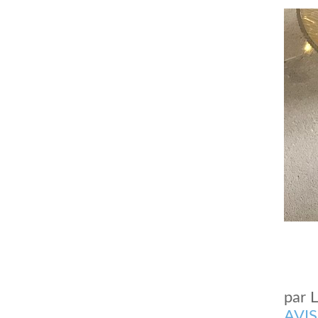
comment bien s'habiller
relooking femme Paris
webdesigner suisse romande
photographe lausanne
par
AVIS