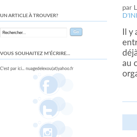
par
D'I
UN ARTICLE À TROUVER?
Il y
entr
déjà
VOUS SOUHAITEZ M’ÉCRIRE…
au c
C'est par ici... nuagedelexou(at)yahoo.fr
orga