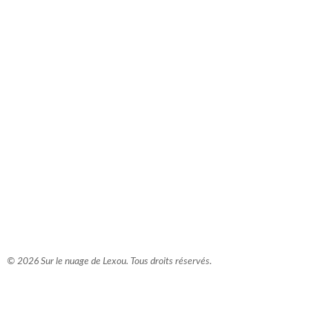
comment bien s'habiller
relooking femme Paris
webdesigner suisse romande
photographe lausanne
© 2026 Sur le nuage de Lexou. Tous droits réservés.