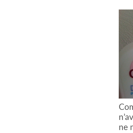
Com
n’av
ne m