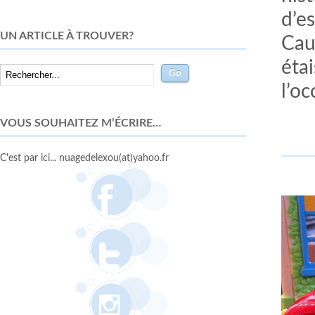
d’e
UN ARTICLE À TROUVER?
Caud
éta
l’o
VOUS SOUHAITEZ M’ÉCRIRE…
C'est par ici... nuagedelexou(at)yahoo.fr