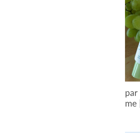
comment bien s'habiller
relooking femme Paris
par
webdesigner suisse romande
photographe lausanne
me 