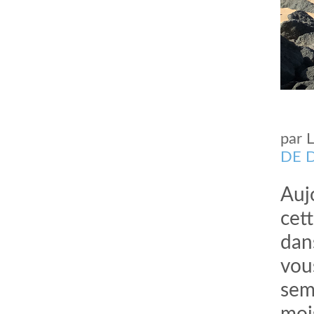
par
DE 
Auj
cet
dans
vou
sem