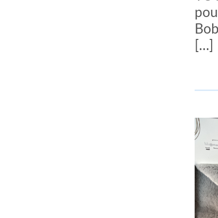
pou
Bob
[…]
comment bien s'habiller
relooking femme Paris
webdesigner suisse romande
photographe lausanne