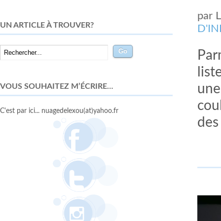
par
UN ARTICLE À TROUVER?
D'I
Par
list
VOUS SOUHAITEZ M’ÉCRIRE…
une
cou
C'est par ici... nuagedelexou(at)yahoo.fr
des