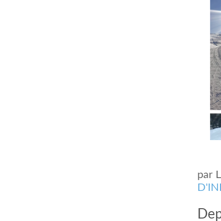
par
D'I
Dep