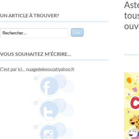
Asté
tous
UN ARTICLE À TROUVER?
ouv
VOUS SOUHAITEZ M’ÉCRIRE…
C'est par ici... nuagedelexou(at)yahoo.fr