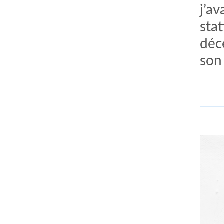
j’a
sta
déc
son 