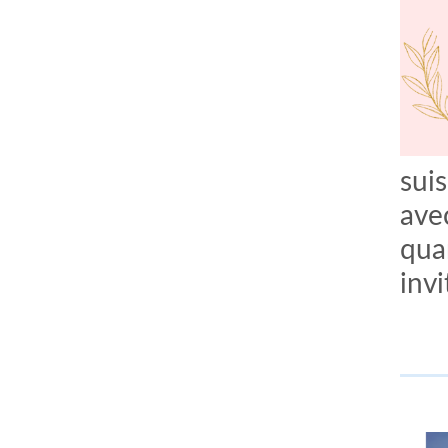
suis
ave
quar
invi
comment bien s'habiller
relooking femme Paris
webdesigner suisse romande
photographe lausanne