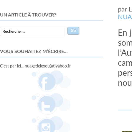
par
UN ARTICLE À TROUVER?
NUA
En j
som
VOUS SOUHAITEZ M’ÉCRIRE…
l’A
cam
C'est par ici... nuagedelexou(at)yahoo.fr
per
nou