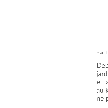
par
Dep
jard
et 
au k
ne p