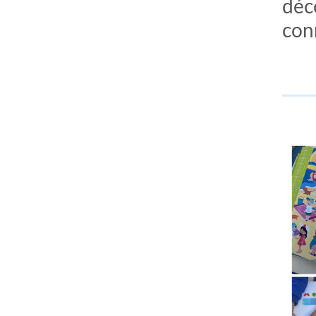
déc
con