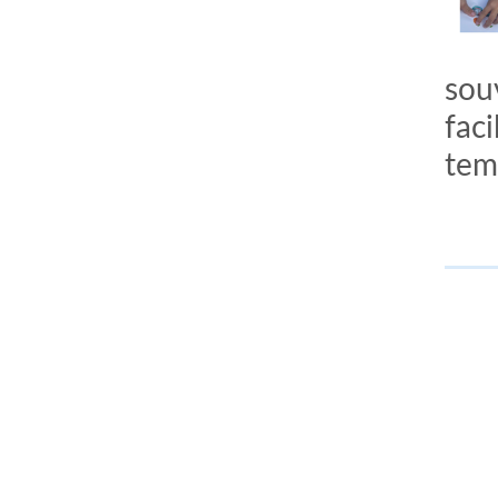
sou
faci
tem