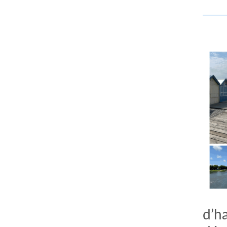
comment bien s'habiller
relooking femme Paris
webdesigner suisse romande
photographe lausanne
d’h