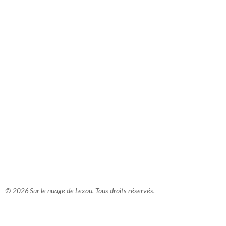
comment bien s'habiller
relooking femme Paris
webdesigner suisse romande
photographe lausanne
© 2026 Sur le nuage de Lexou. Tous droits réservés.