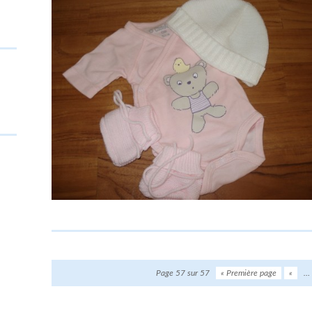
Page 57 sur 57
« Première page
«
…