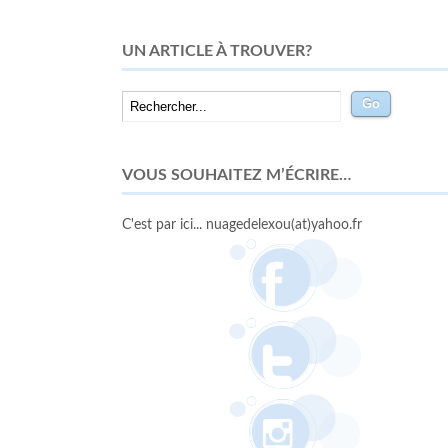
UN ARTICLE À TROUVER?
VOUS SOUHAITEZ M’ÉCRIRE…
C'est par ici... nuagedelexou(at)yahoo.fr