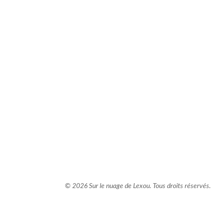
comment bien s'habiller
relooking femme Paris
webdesigner suisse romande
photographe lausanne
© 2026 Sur le nuage de Lexou. Tous droits réservés.