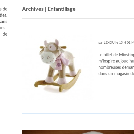
Archives | Enfantillage
s de
ies,
sans
s...
s de
par
LEXOU
le
13 H 01 
Le billet de Minstin
m’inspire aujoud’h
nombreuses demande
dans un magasin de