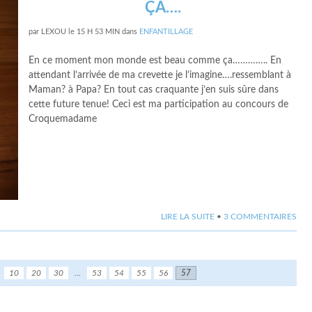
ÇA….
par
LEXOU
le
15 H 53 MIN
dans
ENFANTILLAGE
En ce moment mon monde est beau comme ça………….. En
attendant l’arrivée de ma crevette je l’imagine….ressemblant à
Maman? à Papa? En tout cas craquante j’en suis sûre dans
cette future tenue! Ceci est ma participation au concours de
Croquemadame
LIRE LA SUITE
•
3 COMMENTAIRES
10
20
30
…
53
54
55
56
57