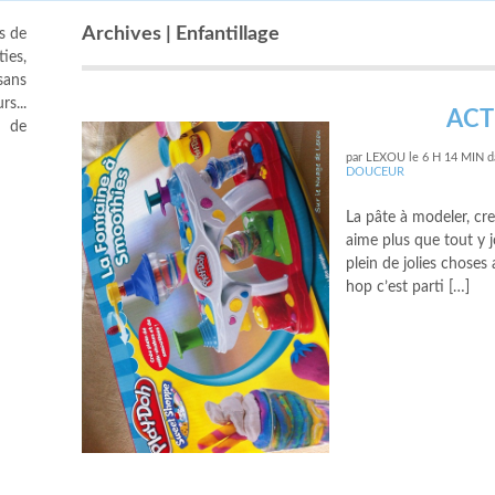
Archives | Enfantillage
s de
ies,
sans
s...
ACT
s de
par
LEXOU
le
6 H 14 MIN
d
DOUCEUR
La pâte à modeler, cre
aime plus que tout y j
plein de jolies choses 
hop c’est parti […]