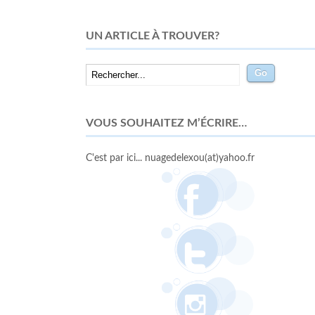
UN ARTICLE À TROUVER?
VOUS SOUHAITEZ M’ÉCRIRE…
C'est par ici... nuagedelexou(at)yahoo.fr