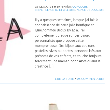
par
LEXOU
le
8 H 30 MIN
dans
CONCOURS
,
ENFANTILLAGE
,
ICI ET AILLEURS
,
NUAGE DE DOUCEUR
Il y a quelques semaines, lorsque j’ai fait la
connaissance de cette jolie boutique en
ligne,nommée Bijoux By Lola, j’ai
complètement craqué sur ces bijoux
personnalisés que propose cette
mompreneuse! Des bijoux aux couleurs
pastelles, vives ou dorées, personnalisés aux
prénoms de vos enfants, ca touche toujours
forcément une maman non? Alors quand la
créatrice […]
LIRE LA SUITE
•
26 COMMENTAIRES