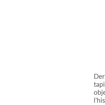
Der
tap
obje
l’h