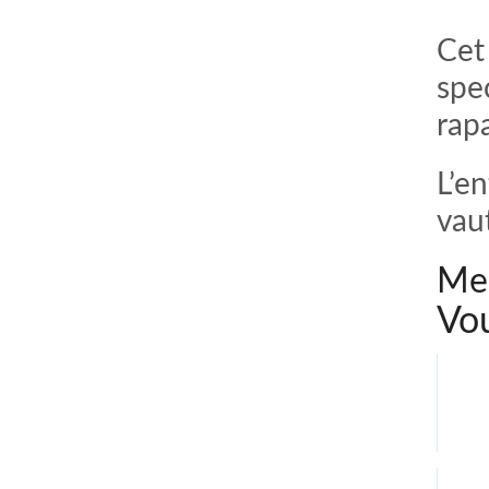
Cet
spe
rap
L’en
vau
Mer
Vou