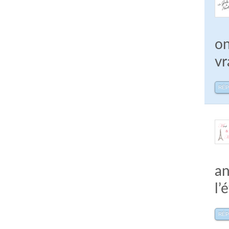
on
vr
RÉ
an
l’
RÉ