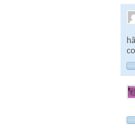
hâ
co
RÉ
RÉ