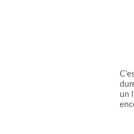
C’es
dur
un 
enc