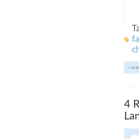
T
f
c
«
Le po
4 
La