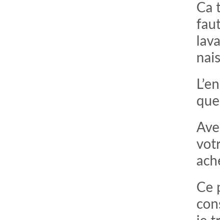
Ca 
fau
lava
nais
L’e
que
Ave
votr
ache
Ce 
con