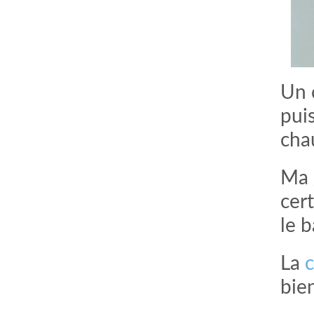
Un c
puis
cha
Ma g
comment bien s'habiller
relooking femme Paris
cert
webdesigner suisse romande
photographe lausanne
le b
La
c
bien