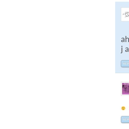
ah
j 
RÉ
RÉ