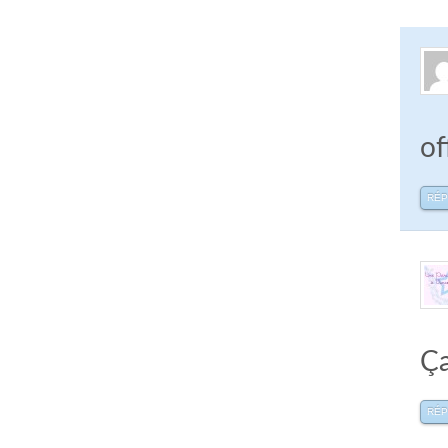
of
RÉ
Ça
RÉ