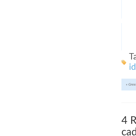
T
i
«
Green
4 R
cad