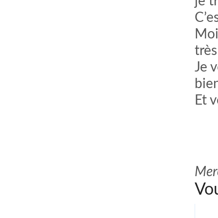
je t
C’e
Moi
très
Je 
bien
Et 
Merc
Vou