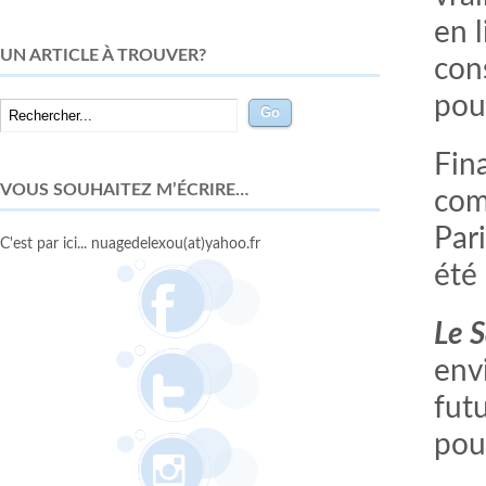
en 
UN ARTICLE À TROUVER?
con
pou
Fin
VOUS SOUHAITEZ M’ÉCRIRE…
com
Pari
C'est par ici... nuagedelexou(at)yahoo.fr
été
Le 
envi
fut
pour