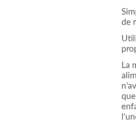
Simp
de 
Util
pro
La 
ali
n’a
que
enf
l’un