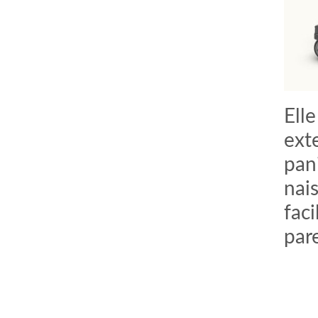
Ell
ext
pan
nai
faci
par