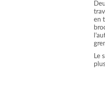
Deux
trav
en t
bro
l’au
gre
Le 
plus