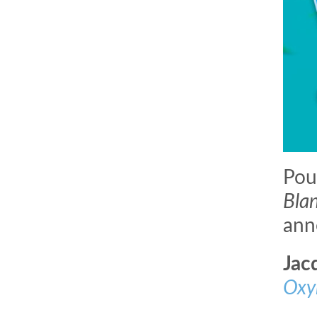
Pou
Bla
ann
Jac
Oxy