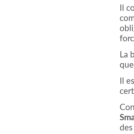
Il c
com
obl
for
La 
que
Il 
cer
Con
Sma
des