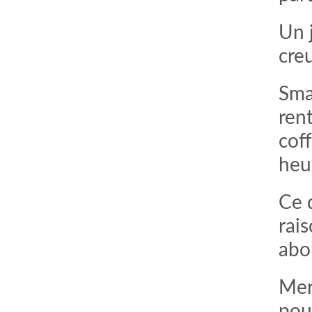
Un j
creu
Sma
rent
coff
heu
Ce 
rai
abo
Mer
pour