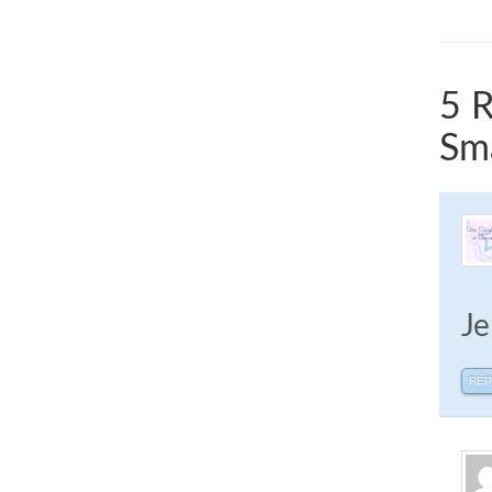
5 R
Sm
Je
RÉ