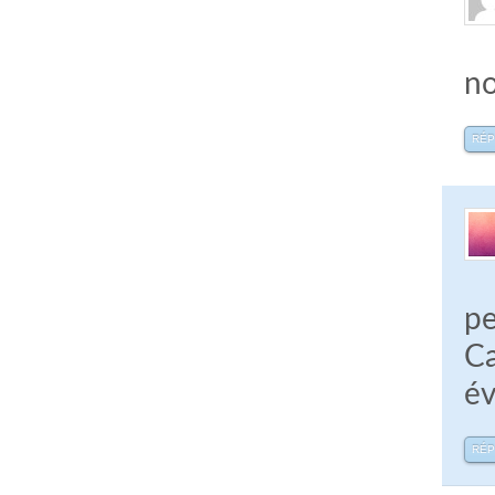
no
RÉ
pe
Ca
év
RÉ