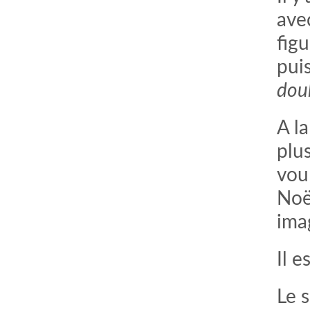
ave
figu
pui
dou
A l
plus
voul
Noë
ima
Il 
Le s