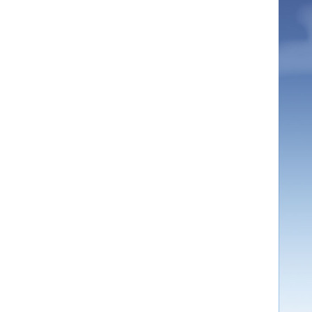
comment bien s'habiller
relooking femme Paris
webdesigner suisse romande
photographe lausanne