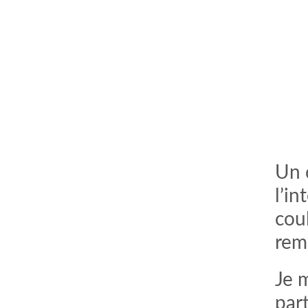
Un 
l’i
cou
remp
Je 
par