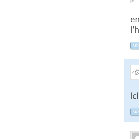
en
l’
RÉ
ic
RÉ