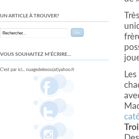
Très
UN ARTICLE À TROUVER?
uni
frèr
pos
VOUS SOUHAITEZ M’ÉCRIRE…
jou
C'est par ici... nuagedelexou(at)yahoo.fr
Les
cha
ave
Mad
cat
Tro
Des 