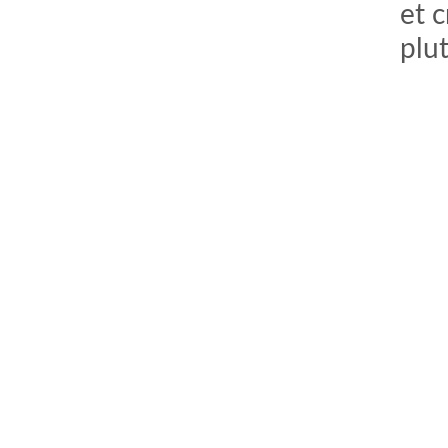
et 
plut