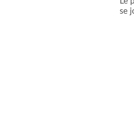
Le 
se j