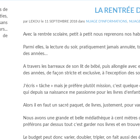
LA RENTRÉE 
s de
ies,
par
LEXOU
le
11 SEPTEMBRE 2018
dans
NUAGE D'INFORMATIONS
,
NUAGE
sans
s...
Avec la rentrée scolaire, petit à petit nous reprenons nos ha
s de
Parmi elles, la lecture du soir, pratiquement jamais annulée, 
des années…
A travers les barreaux de son lit de bébé, puis allongée avec 
des années, de façon stricte et exclusive, à l’exception des s
J’écris « tâche » mais je préfère plutôt mission, c’est quelque
qui depuis sa naissance me passionne pour les livres d’enfan
Alors il en faut un sacré paquet, de livres, justement, pour var
Nous avons une grande et belle médiathèque à cent mètres de
préférons par dessus tout c’est garder nos livres et en trouv
Le budget peut donc varier, doubler, tripler, on fait aussi de