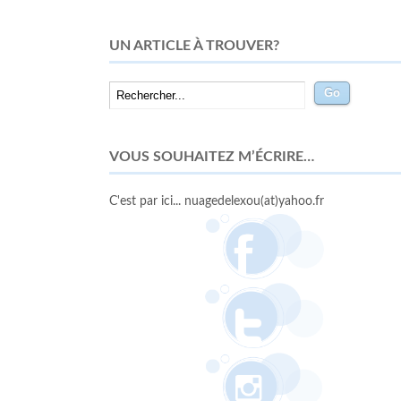
UN ARTICLE À TROUVER?
VOUS SOUHAITEZ M’ÉCRIRE…
C'est par ici... nuagedelexou(at)yahoo.fr