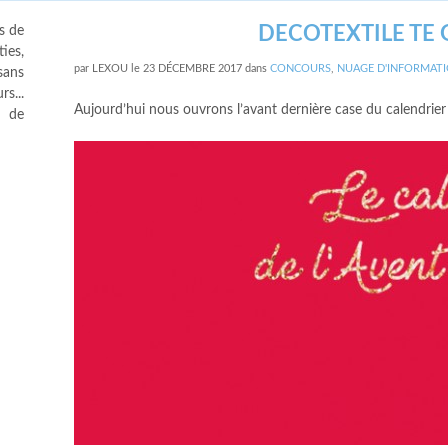
DECOTEXTILE TE 
s de
ies,
par
LEXOU
le
23 DÉCEMBRE 2017
dans
CONCOURS
,
NUAGE D'INFORMAT
sans
s...
Aujourd’hui nous ouvrons l’avant dernière case du calendrier
s de