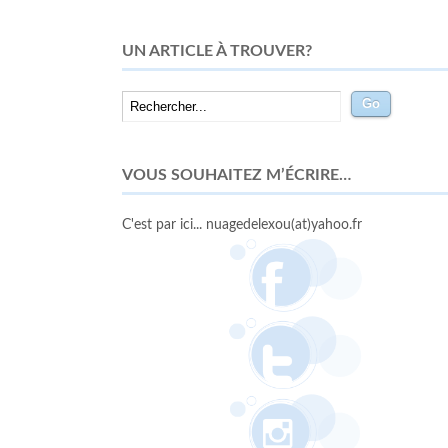
UN ARTICLE À TROUVER?
VOUS SOUHAITEZ M’ÉCRIRE…
C'est par ici... nuagedelexou(at)yahoo.fr