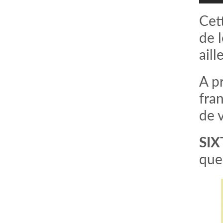
Cet
de l
ail
A p
fra
de v
comment bien s'habiller
relooking femme Paris
SIX
webdesigner suisse romande
photographe lausanne
que