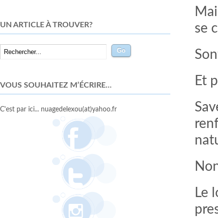
Mai
UN ARTICLE À TROUVER?
se c
Son
Et 
VOUS SOUHAITEZ M’ÉCRIRE…
Sav
C'est par ici... nuagedelexou(at)yahoo.fr
ren
natu
Non
Le 
pre