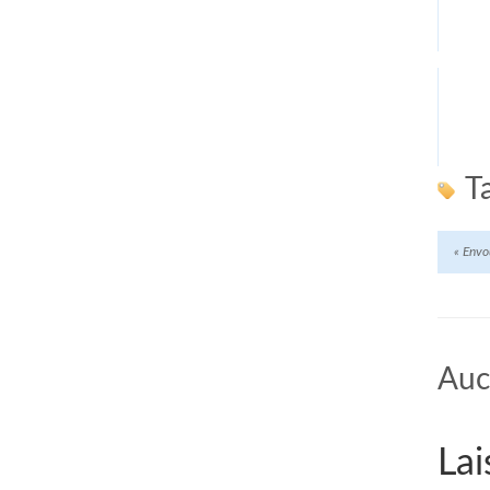
T
«
Envoû
Auc
Lai