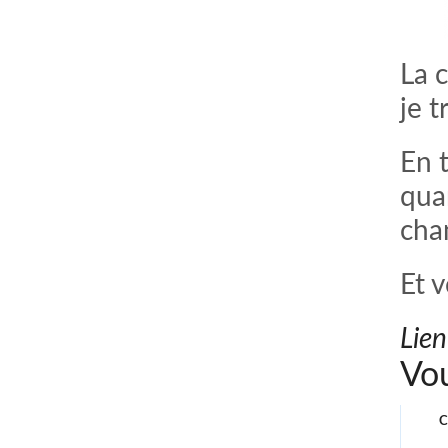
La 
je 
En 
quan
cha
Et 
Lien
Vou
C