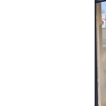
comment bien s'habiller
relooking femme Paris
webdesigner suisse romande
photographe lausanne