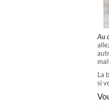
Au 
alle
aut
maî
La 
si v
Vou