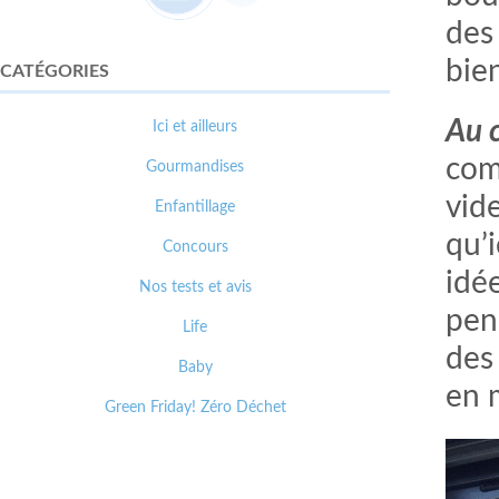
des
bien
CATÉGORIES
Au 
Ici et ailleurs
com
Gourmandises
vid
Enfantillage
qu’i
Concours
idé
Nos tests et avis
pens
Life
des 
Baby
en 
Green Friday! Zéro Déchet