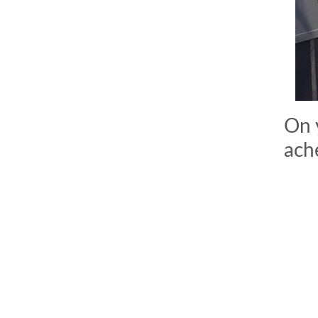
On 
ach