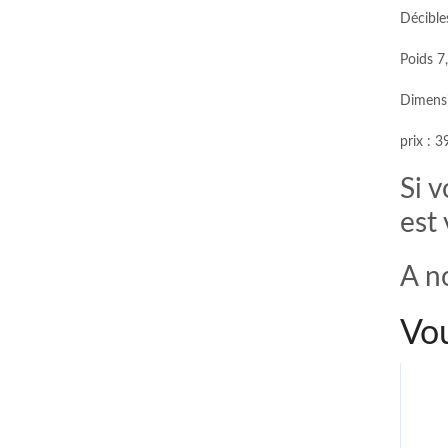
Décible
Poids 7
Dimens
prix : 
Si v
est
A n
Vou