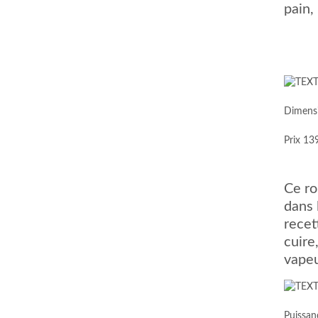
pain, 
Dimens
Prix 13
Ce ro
comment bien s'habiller
relooking femme Paris
dans 
webdesigner suisse romande
photographe lausanne
recet
cuire
vapeu
Puissan