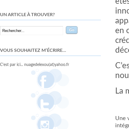
ête
inn
UN ARTICLE À TROUVER?
appa
en c
cré
dé
VOUS SOUHAITEZ M’ÉCRIRE…
C’e
C'est par ici... nuagedelexou(at)yahoo.fr
nou
La 
Une v
intég