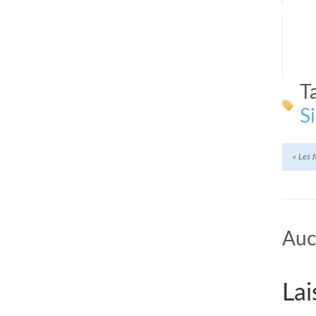
T
S
«
Les f
Auc
Lai