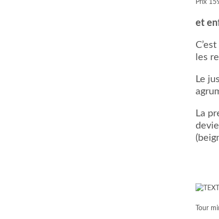
Prix 15
et en
C’est
les r
Le ju
agrum
La pr
devie
(beig
Tour mi