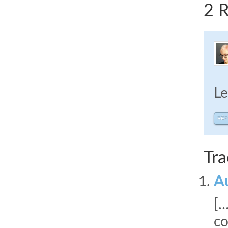
2 R
Le
RÉ
Tra
Au
[…
co