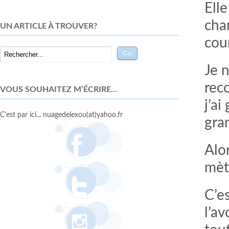
Elle
cha
UN ARTICLE À TROUVER?
cour
Je n
rec
VOUS SOUHAITEZ M’ÉCRIRE…
j’ai
C'est par ici... nuagedelexou(at)yahoo.fr
gra
Alo
mèt
C’es
l’a