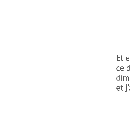
Et e
ce 
dima
et 