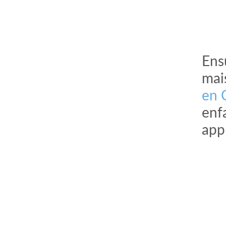
Ensu
mais
en 
enf
appr