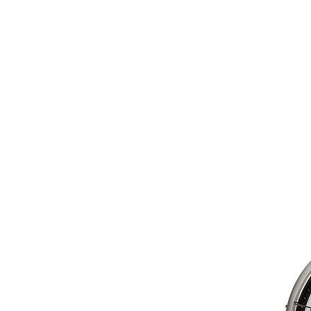
comment bien s'habiller
relooking femme Paris
webdesigner suisse romande
photographe lausanne