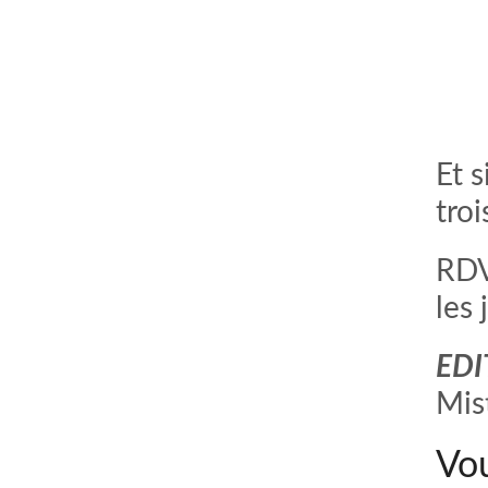
Et s
tro
RDV
les 
EDI
Mis
Vou