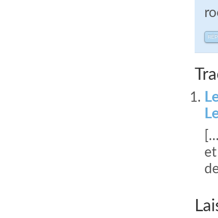
ro
RÉ
Tra
Le
L
[…
et
de
Lai