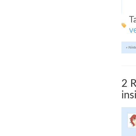
T
v
«
Ninte
2 R
ins