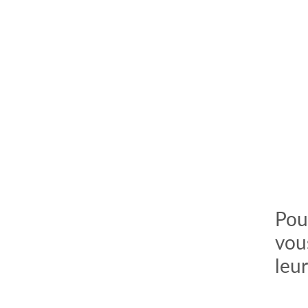
Pour
vou
leu