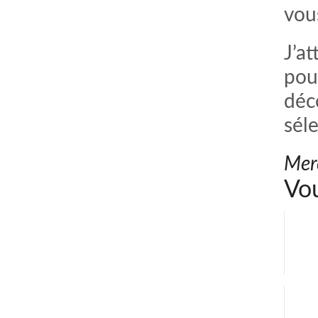
vou
J’a
pour
déc
séle
Merc
Vou