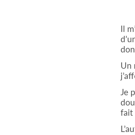
Il 
d’u
don
Un 
j’af
comment bien s'habiller
relooking femme Paris
webdesigner suisse romande
photographe lausanne
Je 
dou
fai
L’au