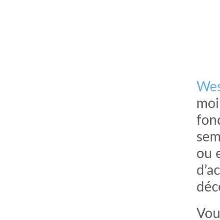
Wes
moi
fon
sem
ou 
d’a
déco
Vou