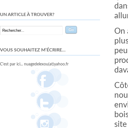
dans
all
UN ARTICLE À TROUVER?
On 
plu
peu
VOUS SOUHAITEZ M’ÉCRIRE…
prod
C'est par ici... nuagedelexou(at)yahoo.fr
dav
Côt
nou
env
bois
sit