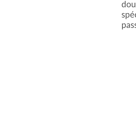
dou
spé
pas