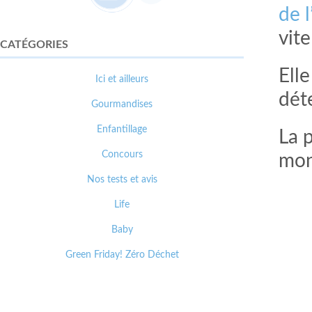
de 
vit
CATÉGORIES
Ell
Ici et ailleurs
dét
Gourmandises
Enfantillage
La p
Concours
mon
Nos tests et avis
Life
Baby
Green Friday! Zéro Déchet