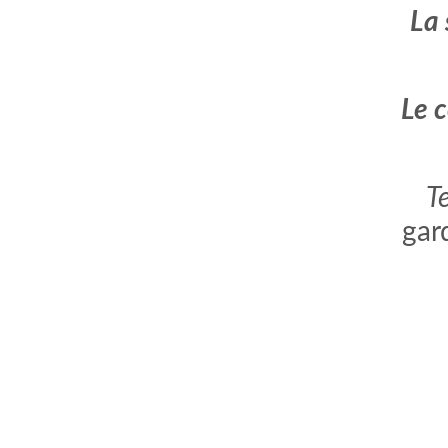
La 
Le 
T
gar
comment bien s'habiller
relooking femme Paris
webdesigner suisse romande
photographe lausanne