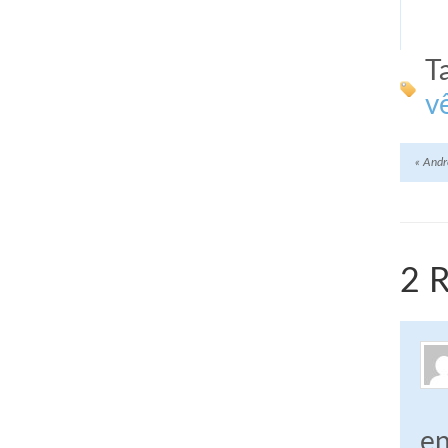
T
v
«
Andro
2 R
en