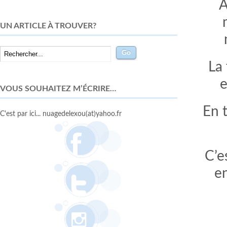
A
UN ARTICLE À TROUVER?
La
e
VOUS SOUHAITEZ M’ÉCRIRE…
En t
C'est par ici... nuagedelexou(at)yahoo.fr
C’e
en