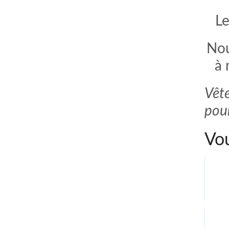
Le
Nou
à 
Vête
pour
Vou