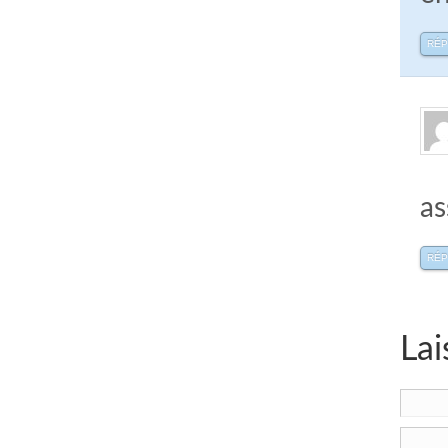
RÉ
as
RÉ
Lai