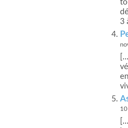
to
dé
3 
Pe
no
[…
vé
en
vi
As
10
[…