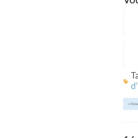
Vou
T
d
«
Occup