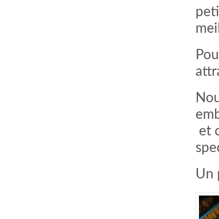
peti
meil
Pou
attr
Nou
emb
et 
spe
Un 