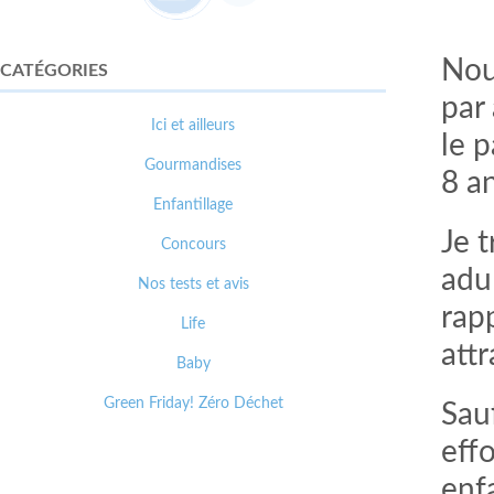
Nou
CATÉGORIES
par 
Ici et ailleurs
le p
Gourmandises
8 an
Enfantillage
Je 
Concours
adu
Nos tests et avis
rapp
Life
att
Baby
Green Friday! Zéro Déchet
Sau
effo
enf