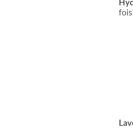
Hyd
fois
Lav