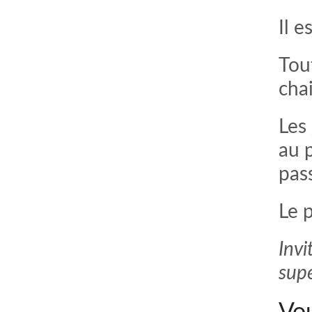
Il 
Tou
cha
Les
au 
pas
Le p
Invi
sup