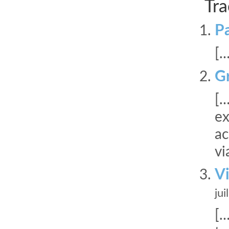
Tra
Pa
[…
Gr
[…
ex
ac
vi
Vi
jui
[…