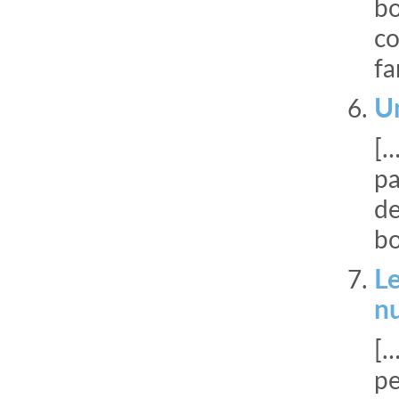
bo
co
fa
Un
[…
pa
de
bo
Le
n
[…
pe