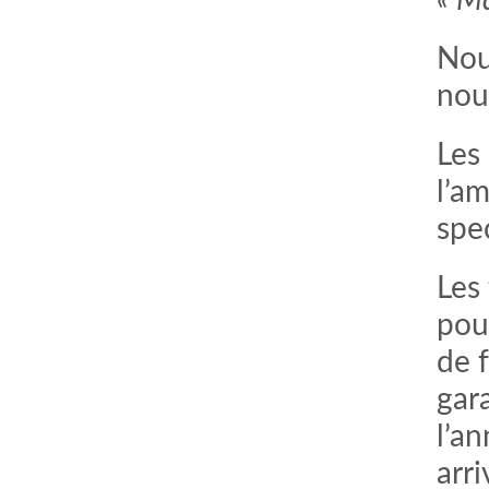
« Ma
Nou
nou
Les 
l’a
spec
Les
pou
de f
gara
l’an
arri