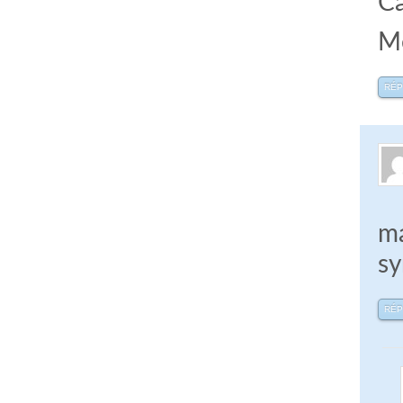
Ca
Me
RÉ
ma
sy
RÉ