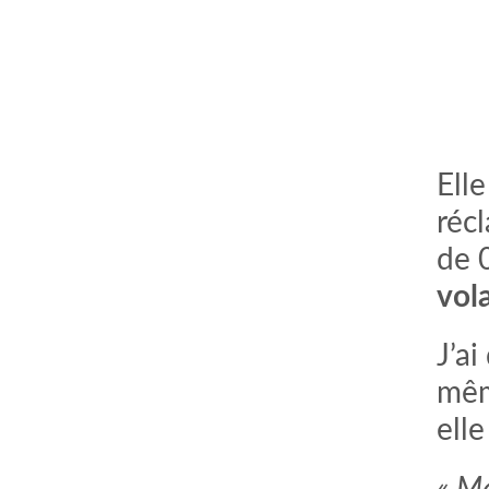
Elle
réc
de 
vol
J’ai
mêm
ell