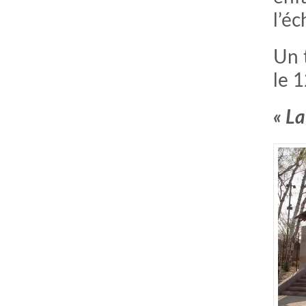
l’é
Un 
le 1
« La
comment bien s'habiller
relooking femme Paris
webdesigner suisse romande
photographe lausanne