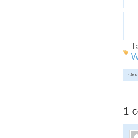
T
W
«
Se ch
1 c