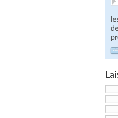
le
de
pr
RÉ
Lai