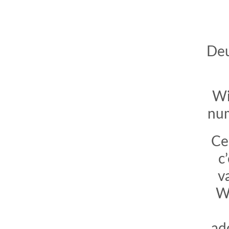
Deu
Wi
num
Ce
c
v
Wi
ad