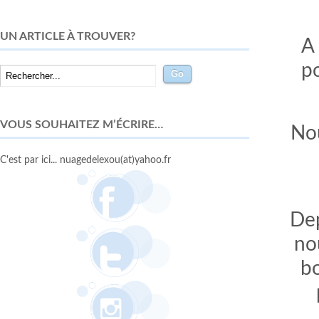
UN ARTICLE À TROUVER?
A 
po
VOUS SOUHAITEZ M’ÉCRIRE…
Nou
C'est par ici... nuagedelexou(at)yahoo.fr
Dep
no
bo