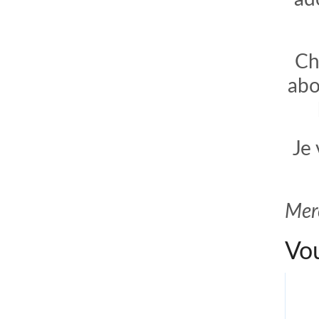
Ch
abo
Je
Merc
Vou