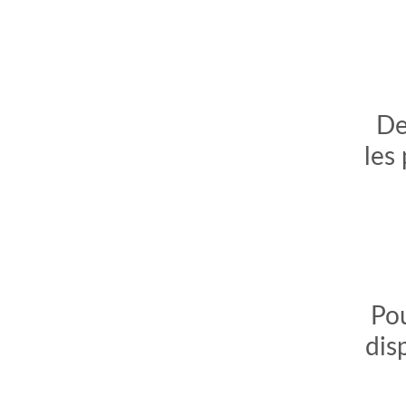
De
les
Pou
dis