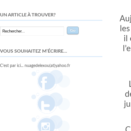
UN ARTICLE À TROUVER?
Auj
les
il
l’
VOUS SOUHAITEZ M’ÉCRIRE…
C'est par ici... nuagedelexou(at)yahoo.fr
d
ju
C