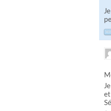
Je
pe
RÉ
Me
Je
et
Sé