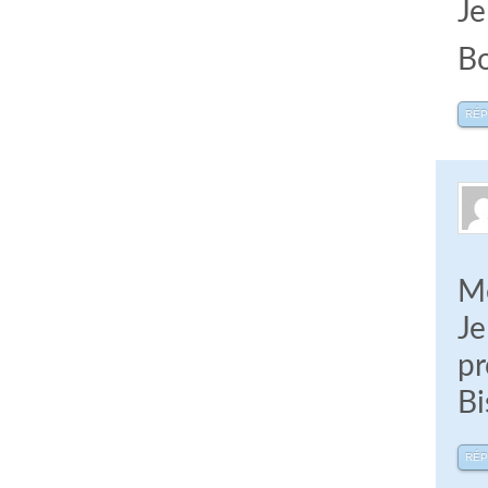
Je
B
RÉ
Me
Je
pr
Bi
RÉ