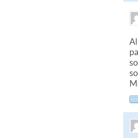
Al
pa
so
so
Me
RÉ