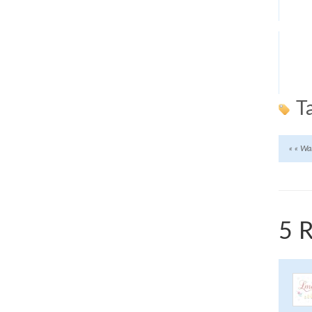
T
«
« Wan
5 R