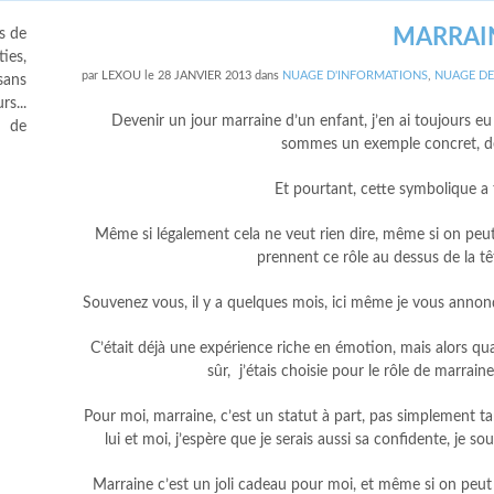
MARRAI
s de
ies,
par
LEXOU
le
28 JANVIER 2013
dans
NUAGE D'INFORMATIONS
,
NUAGE D
sans
s...
Devenir un jour marraine d’un enfant, j’en ai toujours eu
s de
sommes un exemple concret, d
Et pourtant, cette symbolique a
Même si légalement cela ne veut rien dire, même si on peut
prennent ce rôle au dessus de la tê
Souvenez vous, il y a quelques mois, ici même je vous annon
C’était déjà une expérience riche en émotion, mais alors qu
sûr, j’étais choisie pour le rôle de marraine
Pour moi, marraine, c’est un statut à part, pas simplement ta
lui et moi, j’espère que je serais aussi sa confidente, je
Marraine c’est un joli cadeau pour moi, et même si on peut l’