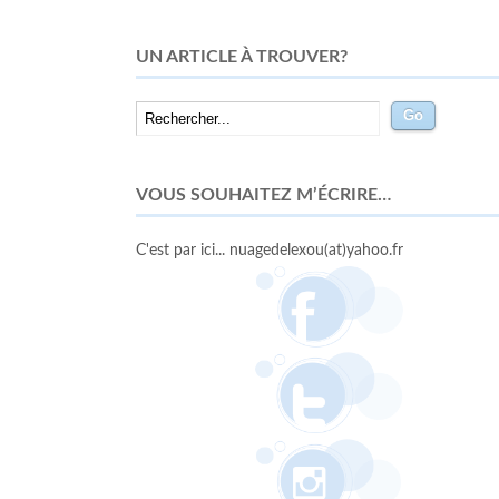
UN ARTICLE À TROUVER?
VOUS SOUHAITEZ M’ÉCRIRE…
C'est par ici... nuagedelexou(at)yahoo.fr