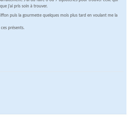
parfaitement. J’ai du faire 6 ou 7 bijouteries pour trouver celle qui
ue j’ai pris soin à trouver.
ffon puis la gourmette quelques mois plus tard en voulant me la
r ces présents.