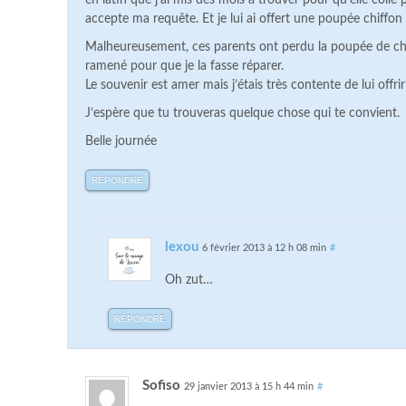
en latin que j’ai mis des mois à trouver pour qu’elle colle 
accepte ma requête. Et je lui ai offert une poupée chiffon q
Malheureusement, ces parents ont perdu la poupée de chi
ramené pour que je la fasse réparer.
Le souvenir est amer mais j’étais très contente de lui offri
J’espère que tu trouveras quelque chose qui te convient.
Belle journée
RÉPONDRE
lexou
6 février 2013 à 12 h 08 min
#
Oh zut…
RÉPONDRE
Sofiso
29 janvier 2013 à 15 h 44 min
#