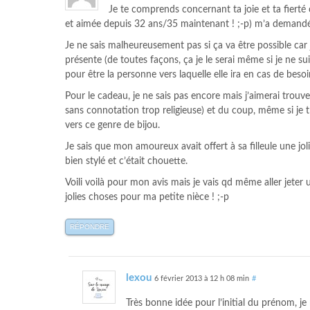
Je te comprends concernant ta joie et ta fierté
et aimée depuis 32 ans/35 maintenant ! ;-p) m’a demandée 
Je ne sais malheureusement pas si ça va être possible car je
présente (de toutes façons, ça je le serai même si je ne sui
pour être la personne vers laquelle elle ira en cas de besoi
Pour le cadeau, je ne sais pas encore mais j’aimerai trouve
sans connotation trop religieuse) et du coup, même si je t
vers ce genre de bijou.
Je sais que mon amoureux avait offert à sa filleule une jo
bien stylé et c’était chouette.
Voili voilà pour mon avis mais je vais qd même aller jeter
jolies choses pour ma petite nièce ! ;-p
RÉPONDRE
lexou
6 février 2013 à 12 h 08 min
#
Très bonne idée pour l’initial du prénom, j