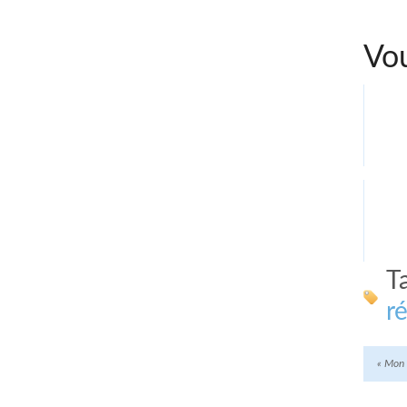
Vou
T
r
«
Mon p