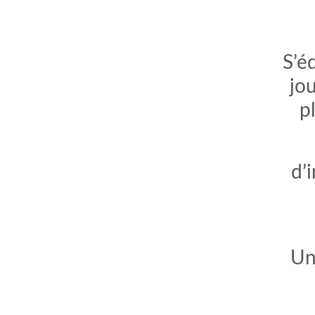
S’é
jo
p
d’
Un