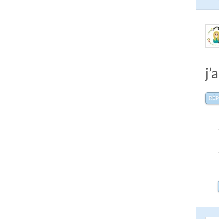
j’
RÉ