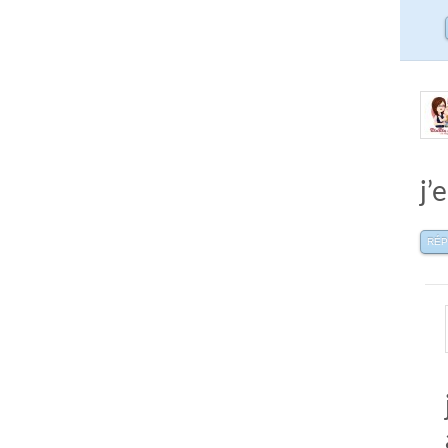
j’
RÉ