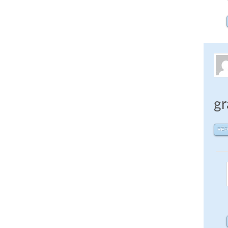
gr
RÉ