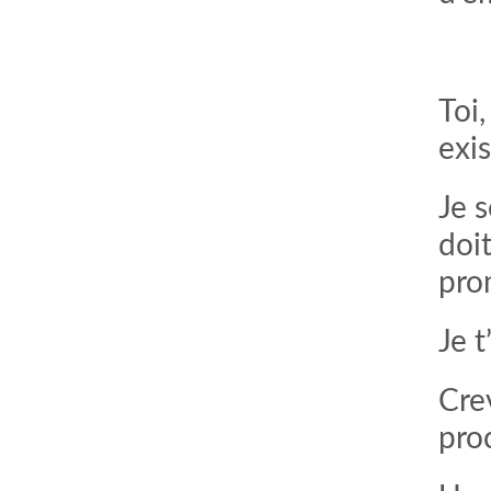
Toi
exi
Je s
doit
pro
comment bien s'habiller
relooking femme Paris
webdesigner suisse romande
photographe lausanne
Je 
Crev
pro