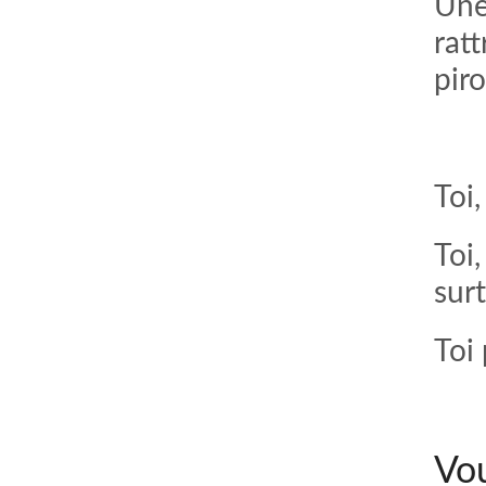
Une
ratt
pir
Toi
Toi
sur
Toi
Vou