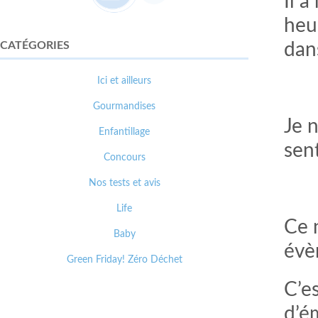
Il a
heu
CATÉGORIES
dan
Ici et ailleurs
Gourmandises
Je 
Enfantillage
sent
Concours
Nos tests et avis
Life
Ce 
Baby
évè
Green Friday! Zéro Déchet
C’e
d’é