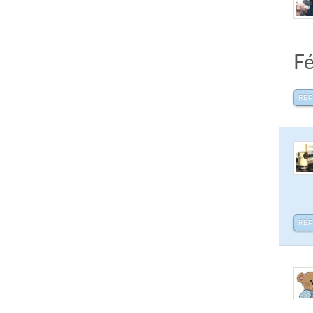
Fé
RÉ
RÉ