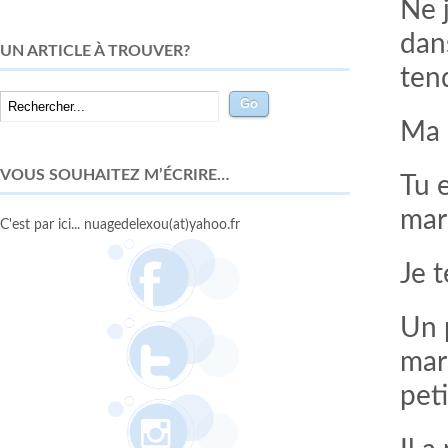
Ne j
dan
UN ARTICLE À TROUVER?
ten
Ma 
VOUS SOUHAITEZ M’ÉCRIRE…
Tu 
mar
C'est par ici... nuagedelexou(at)yahoo.fr
Je 
Un 
mar
pet