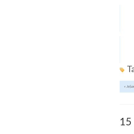
T
«
Je(ux
15 