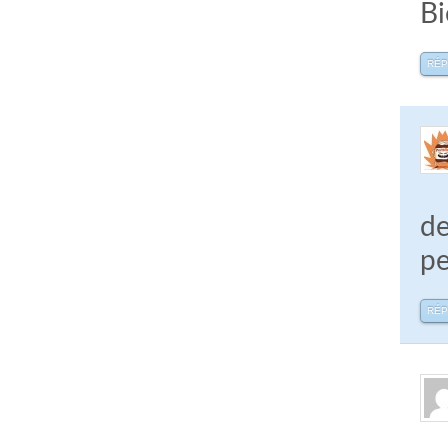
Bi
RÉ
de
pe
RÉ