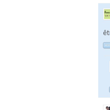
êt
RÉ