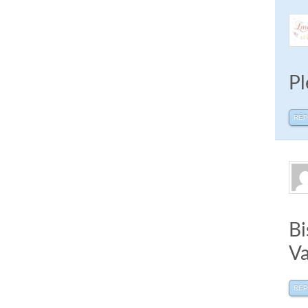
Pl
RÉ
Bi
Va
RÉ