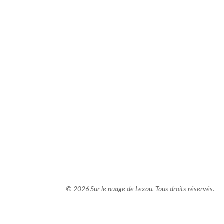
comment bien s'habiller
relooking femme Paris
webdesigner suisse romande
photographe lausanne
© 2026 Sur le nuage de Lexou. Tous droits réservés.