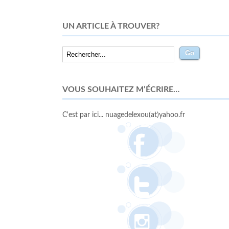
UN ARTICLE À TROUVER?
VOUS SOUHAITEZ M’ÉCRIRE…
C'est par ici... nuagedelexou(at)yahoo.fr