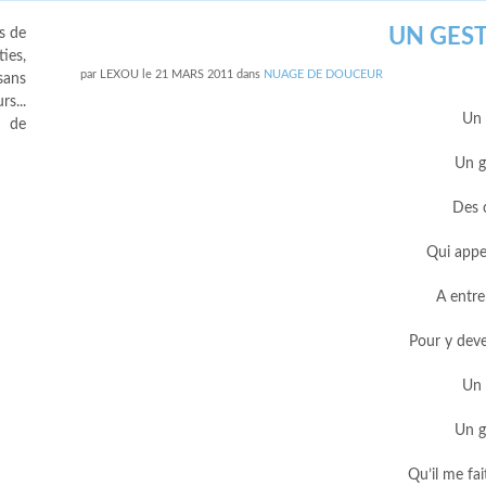
UN GES
s de
ies,
par
LEXOU
le
21 MARS 2011
dans
NUAGE DE DOUCEUR
sans
s...
Un 
s de
Un g
Des 
Qui appe
A entre
Pour y dever
Un 
Un g
Qu’il me fa