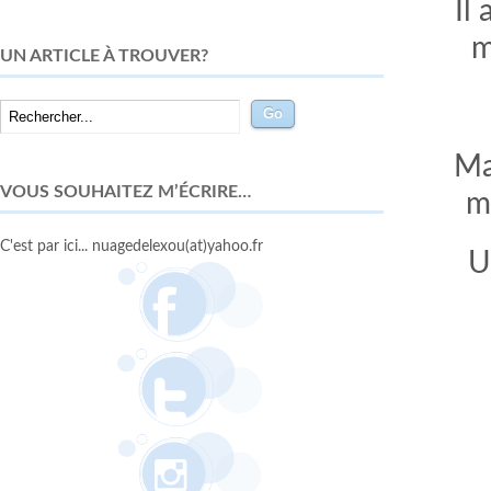
Il
m
UN ARTICLE À TROUVER?
Ma
VOUS SOUHAITEZ M’ÉCRIRE…
m
C'est par ici... nuagedelexou(at)yahoo.fr
U